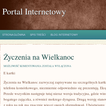
Portal Internetowy
STRONA GŁÓWNA
SPIS TREŚCI
BLOG INTERNETOWY
Życzenia na Wielkanoc
ŻYCZENIA
MOŻLIWOŚĆ KOMENTOWANIA
ZOSTAŁA WYŁĄCZONA
NA
E kartki
WIELKANOC
Życzenia na Wielkanoc zazwyczaj zapisywane na szczególnych kartk
telefonu komórkowego, niezmiernie odpowiednio się prezentują. Ek
Przede wszystkim następuje tutaj nieraz wersja tradycyjna, gdzie wi
bogatego zajączka, a również mokrego dyngusa. Drugą wersję stanow
z roku na rok ma znacznie więcej swoich sformułowań. Ubóstwiamy 