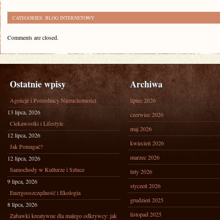
CATEGORIES:
BLOG INTERNETOWY
Comments are closed.
Ostatnie wpisy
Archiwa
Agencje i Pośrednicy Nieruchomości
lipiec 2026
13 lipca, 2026
czerwiec 2026
Ciekawostki i Lifestyle
maj 2026
12 lipca, 2026
kwiecień 2026
Jak Pomagać?
marzec 2026
12 lipca, 2026
Samochody w Kulturze i Sztuce
luty 2026
9 lipca, 2026
styczeń 2026
Energooszczędność i Ekologia
grudzień 2025
8 lipca, 2026
listopad 2025
Zabawki kreatywne dla małego odkrywcy: jak