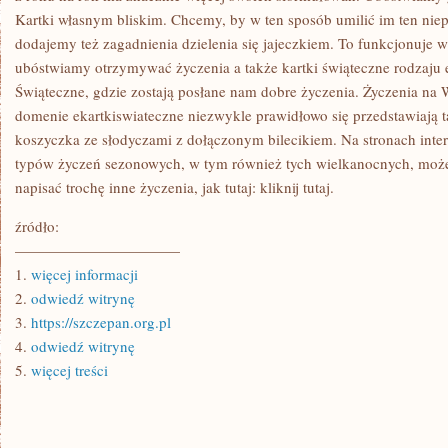
Kartki własnym bliskim. Chcemy, by w ten sposób umilić im ten niep
dodajemy też zagadnienia dzielenia się jajeczkiem. To funkcjonuje w
ubóstwiamy otrzymywać życzenia a także kartki świąteczne rodzaju e
Świąteczne, gdzie zostają posłane nam dobre życzenia. Życzenia n
domenie ekartkiswiateczne niezwykle prawidłowo się przedstawiają t
koszyczka ze słodyczami z dołączonym bilecikiem. Na stronach int
typów życzeń sezonowych, w tym również tych wielkanocnych, może
napisać trochę inne życzenia, jak tutaj: kliknij tutaj.
źródło:
———————————
1.
więcej informacji
2.
odwiedź witrynę
3.
https://szczepan.org.pl
4.
odwiedź witrynę
5.
więcej treści