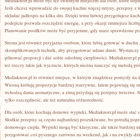
Mediaknorr.pl może być też świetnym miejscem dla osób, które dopie
Jeśli chcesz wprowadzić do swojej kuchni więcej rutyny, przepisy z 
układać jadłospis na kilka dni. Dzięki temu łatwiej przygotujesz k
podejście pozwala oszczędzić energię, a przy okazji zmniejsza lic
Planowanie posiłków może być przyjemne, gdy masz sprawdzone prz
Strona jest również przyjazna osobom, które lubią gotować w duchu 
skomplikowanych technik, aby przygotować udane danie. Wystarczy 
pilnować proporcji i dać sobie odrobinę cierpliwości. Mediaknorr.pl p
też rzeczy takie jak wyczucie, których można nauczyć się metodą pró
Mediaknorr.pl to również miejsce, w którym znajdziesz pomysły na 
Wiosną królują propozycje bardziej warzywne, latem pojawiają się s
wchodzą dania aromatyczne, a zimą przydają się przepisy treściwe. 
tylko oszczędność, ale też naturalna różnorodność.
Dla osób, które kochają domowe wypieki, Mediaknorr.pl może stać s
Słodkie przepisy są często najbardziej poszukiwane, bo potrafią pop
domowego ciepła. Wypieki mogą być klasyczne, ale także bardziej u
przygotować coś pysznego zarówno na weekend, jak i na zwykły dzi