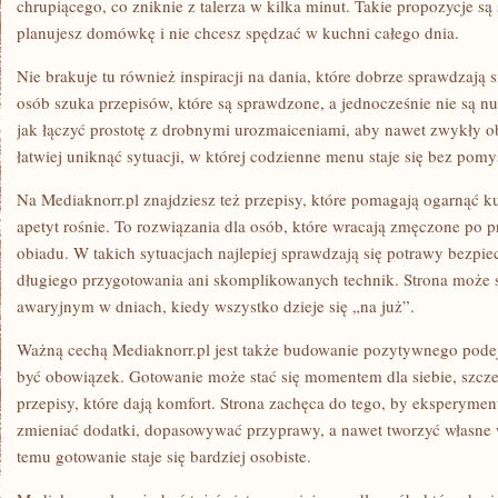
chrupiącego, co zniknie z talerza w kilka minut. Takie propozycje są
planujesz domówkę i nie chcesz spędzać w kuchni całego dnia.
Nie brakuje tu również inspiracji na dania, które dobrze sprawdzają 
osób szuka przepisów, które są sprawdzone, a jednocześnie nie są n
jak łączyć prostotę z drobnymi urozmaiceniami, aby nawet zwykły o
łatwiej uniknąć sytuacji, w której codzienne menu staje się bez pomy
Na Mediaknorr.pl znajdziesz też przepisy, które pomagają ogarnąć ku
apetyt rośnie. To rozwiązania dla osób, które wracają zmęczone po p
obiadu. W takich sytuacjach najlepiej sprawdzają się potrawy bezpi
długiego przygotowania ani skomplikowanych technik. Strona może 
awaryjnym w dniach, kiedy wszystko dzieje się „na już”.
Ważną cechą Mediaknorr.pl jest także budowanie pozytywnego podej
być obowiązek. Gotowanie może stać się momentem dla siebie, szcz
przepisy, które dają komfort. Strona zachęca do tego, by eksperyme
zmieniać dodatki, dopasowywać przyprawy, a nawet tworzyć własne 
temu gotowanie staje się bardziej osobiste.