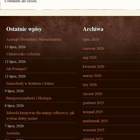
Comments are closed.
Ostatnie wpisy
Archiwa
Agencje i Pośrednicy Nieruchomości
lipiec 2026
13 lipca, 2026
czerwiec 2026
Ciekawostki i Lifestyle
maj 2026
12 lipca, 2026
kwiecień 2026
Jak Pomagać?
marzec 2026
12 lipca, 2026
Samochody w Kulturze i Sztuce
luty 2026
9 lipca, 2026
styczeń 2026
Energooszczędność i Ekologia
grudzień 2025
8 lipca, 2026
listopad 2025
Zabawki kreatywne dla małego odkrywcy: jak
wybrać dobry zestaw
październik 2025
7 lipca, 2026
wrzesień 2025
Australia
sierpień 2025