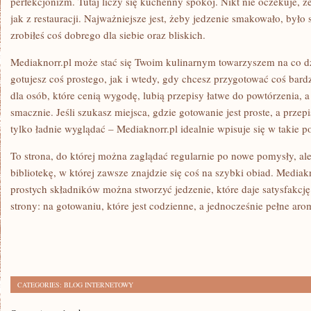
perfekcjonizm. Tutaj liczy się kuchenny spokój. Nikt nie oczekuje, ż
jak z restauracji. Najważniejsze jest, żeby jedzenie smakowało, było
zrobiłeś coś dobrego dla siebie oraz bliskich.
Mediaknorr.pl może stać się Twoim kulinarnym towarzyszem na co d
gotujesz coś prostego, jak i wtedy, gdy chcesz przygotować coś bard
dla osób, które cenią wygodę, lubią przepisy łatwe do powtórzenia, a
smacznie. Jeśli szukasz miejsca, gdzie gotowanie jest proste, a przep
tylko ładnie wyglądać – Mediaknorr.pl idealnie wpisuje się w takie po
To strona, do której można zaglądać regularnie po nowe pomysły, ale
bibliotekę, w której zawsze znajdzie się coś na szybki obiad. Mediak
prostych składników można stworzyć jedzenie, które daje satysfakcję. 
strony: na gotowaniu, które jest codzienne, a jednocześnie pełne aro
CATEGORIES:
BLOG INTERNETOWY