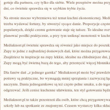
gotuje dla partnera, czy tylko dla siebie. Wiele przepisów można pr
dni, co świetnie sprawdza się w szybkim trybie życia.
Na stronie mocno wybrzmiewa też temat kuchni ekonomicznej. Media
trzeba wydawać fortuny, by stworzyć sycące danie. Propozycje częst
popularnych, dzięki czemu gotowanie staje się tańsze. To idealne roz
planować posiłki praktycznie, a przy tym uniknąć monotonii w kuchn
Mediaknorr.pl świetnie sprawdza się również jako miejsce do poszu
Zupy to jedne z najbardziej domowych dań, które można przygotować 
Znajdziesz tu inspiracje na zupy lekkie, idealne na chłodniejsze dni,
Zupy mogą być świetną bazą do tego, aby przemycić więcej błonni
Dla fanów dań „z jednego garnka” Mediaknorr.pl może być prawdziwą
potrawy są praktyczne, bo wymagają mniej sprzątania i zazwyczaj ł
naczyniu. Dania jednogarnkowe są też często pełne smaku, a do tego
odgrzewać. Jeśli cenisz kuchenne ułatwienia, ten styl gotowania będz
Mediaknorr.pl to także przestrzeń dla osób, które chcą przygotowywa
szkoły lub na spotkanie ze znajomymi. Czasem wystarczy kilka skła