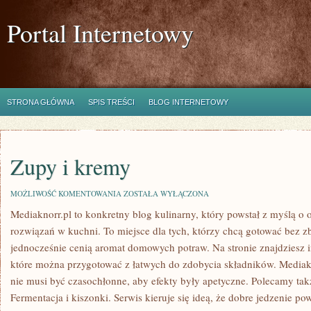
Portal Internetowy
STRONA GŁÓWNA
SPIS TREŚCI
BLOG INTERNETOWY
Zupy i kremy
ZUPY
MOŻLIWOŚĆ KOMENTOWANIA
ZOSTAŁA WYŁĄCZONA
I
Mediaknorr.pl to konkretny blog kulinarny, który powstał z myślą o
KREMY
rozwiązań w kuchni. To miejsce dla tych, którzy chcą gotować bez z
jednocześnie cenią aromat domowych potraw. Na stronie znajdziesz i
które można przygotować z łatwych do zdobycia składników. Mediakn
nie musi być czasochłonne, aby efekty były apetyczne. Polecamy ta
Fermentacja i kiszonki. Serwis kieruje się ideą, że dobre jedzenie p