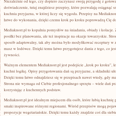
Niezależnie od tego, czy dopiero zaczynasz swoją przygodę z gotow
doświadczenie, tutaj znajdziesz przepisy, które pozwalają osiągnąć 
kuchnia przyjazna, w której liczy się wygoda. Przepisy na Mediaknor
łatwe do wykonania, dzięki czemu krok po kroku poprowadzą Cię do
Mediaknorr.pl to kopalnia pomysłów na śniadania, obiady i kolacje. 
posiłki bez planowania, ale też inspiracje na okazje towarzyskie. St
sposób adaptowalny, tak aby można było modyfikować receptury w za
masz w lodówce. Dzięki temu łatwo przygotujesz dania z tego, co jest
żywności.
Ważnym elementem Mediaknorr.pl jest podejście „krok po kroku”, 
kuchni logikę. Opisy przygotowania dań są przyjazne, a składniki uł
Dzięki temu łatwo odnajdziesz się w przepisach nawet wtedy, gdy m
Strona nie wymaga od Ciebie profesjonalnego sprzętu – wiele dań prz
korzystając z kuchennych podstaw.
Mediaknorr.pl jest idealnym miejscem dla osób, które lubią kuchnię po
smaki inspirowane różnymi regionami. Wśród przepisów mogą pojawić
propozycje wegetariańskie. Dzięki temu każdy znajdzie coś dla siebie