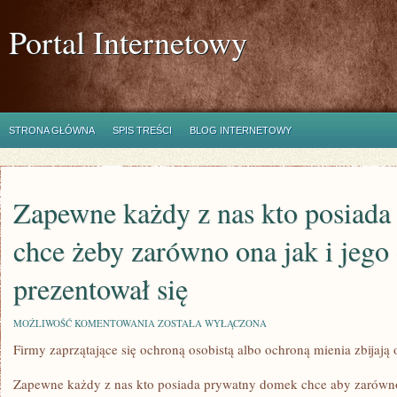
Portal Internetowy
STRONA GŁÓWNA
SPIS TREŚCI
BLOG INTERNETOWY
Zapewne każdy z nas kto posiad
chce żeby zarówno ona jak i jego
prezentował się
ZAPEWNE
MOŻLIWOŚĆ KOMENTOWANIA
ZOSTAŁA WYŁĄCZONA
KAŻDY
Firmy zaprzątające się ochroną osobistą albo ochroną mienia zbijają
Z
NAS
KTO
Zapewne każdy z nas kto posiada prywatny domek chce aby zarówno
POSIADA