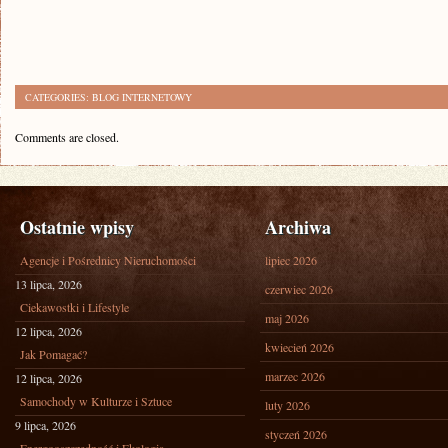
CATEGORIES:
BLOG INTERNETOWY
Comments are closed.
Ostatnie wpisy
Archiwa
Agencje i Pośrednicy Nieruchomości
lipiec 2026
13 lipca, 2026
czerwiec 2026
Ciekawostki i Lifestyle
maj 2026
12 lipca, 2026
kwiecień 2026
Jak Pomagać?
marzec 2026
12 lipca, 2026
Samochody w Kulturze i Sztuce
luty 2026
9 lipca, 2026
styczeń 2026