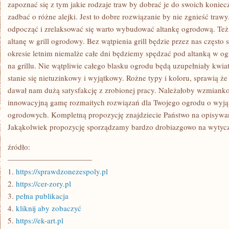
zapoznać się z tym jakie rodzaje traw by dobrać je do swoich konie
zadbać o różne alejki. Jest to dobre rozwiązanie by nie zgnieść tr
odpocząć i zrelaksować się warto wybudować altankę ogrodową. Też
altanę w grill ogrodowy. Bez wątpienia grill będzie przez nas często
okresie letnim niemalże całe dni będziemy spędzać pod altanką w ogr
na grillu. Nie wątpliwie całego blasku ogrodu będą uzupełniały kwia
stanie się nietuzinkowy i wyjątkowy. Rożne typy i koloru, sprawią ż
dawał nam dużą satysfakcję z zrobionej pracy. Należałoby wzmian
innowacyjną gamę rozmaitych rozwiązań dla Twojego ogrodu o wyją
ogrodowych. Kompletną propozycję znajdziecie Państwo na opisywan
Jakąkolwiek propozycję sporządzamy bardzo drobiazgowo na wytycz
źródło:
———————————
1.
https://sprawdzonezespoly.pl
2.
https://cer-zory.pl
3.
pełna publikacja
4.
kliknij aby zobaczyć
5.
https://ek-art.pl