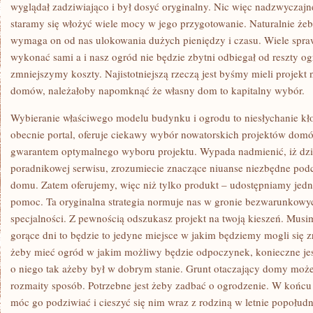
WŁASNY
wyglądał zadziwiająco i był dosyć oryginalny. Nic więc nadzwyczajn
DOM
staramy się włożyć wiele mocy w jego przygotowanie. Naturalnie żeb
CHCE
ŻEBY
wymaga on od nas ulokowania dużych pieniędzy i czasu. Wiele spr
ZARÓWNO
wykonać sami a i nasz ogród nie będzie zbytni odbiegał od reszty
ONA
JAK
zmniejszymy koszty. Najistotniejszą rzeczą jest byśmy mieli projek
I
JEGO
domów, należałoby napomknąć że własny dom to kapitalny wybór.
OGRÓDEK
PREZENTOWAŁ
Wybieranie właściwego modelu budynku i ogrodu to niesłychanie kł
SIĘ
obecnie portal, oferuje ciekawy wybór nowatorskich projektów domów
gwarantem optymalnego wyboru projektu. Wypada nadmienić, iż dzię
poradnikowej serwisu, zrozumiecie znaczące niuanse niezbędne pod
domu. Zatem oferujemy, więc niż tylko produkt – udostępniamy jed
pomoc. Ta oryginalna strategia normuje nas w gronie bezwarunkowy
specjalności. Z pewnością odszukasz projekt na twoją kieszeń. Mus
gorące dni to będzie to jedyne miejsce w jakim będziemy mogli się 
żeby mieć ogród w jakim możliwy będzie odpoczynek, konieczne jes
o niego tak ażeby był w dobrym stanie. Grunt otaczający domy m
rozmaity sposób. Potrzebne jest żeby zadbać o ogrodzenie. W końc
móc go podziwiać i cieszyć się nim wraz z rodziną w letnie popołu