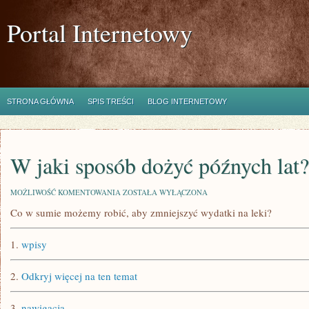
Portal Internetowy
STRONA GŁÓWNA
SPIS TREŚCI
BLOG INTERNETOWY
W jaki sposób dożyć późnych lat?
W
MOŻLIWOŚĆ KOMENTOWANIA
ZOSTAŁA WYŁĄCZONA
JAKI
Co w sumie możemy robić, aby zmniejszyć wydatki na leki?
SPOSÓB
DOŻYĆ
PÓŹNYCH
1.
wpisy
LAT?
2.
Odkryj więcej na ten temat
3.
nawigacja