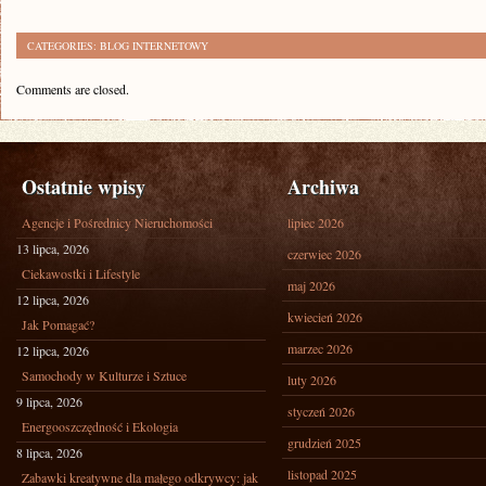
CATEGORIES:
BLOG INTERNETOWY
Comments are closed.
Ostatnie wpisy
Archiwa
Agencje i Pośrednicy Nieruchomości
lipiec 2026
13 lipca, 2026
czerwiec 2026
Ciekawostki i Lifestyle
maj 2026
12 lipca, 2026
kwiecień 2026
Jak Pomagać?
marzec 2026
12 lipca, 2026
Samochody w Kulturze i Sztuce
luty 2026
9 lipca, 2026
styczeń 2026
Energooszczędność i Ekologia
grudzień 2025
8 lipca, 2026
listopad 2025
Zabawki kreatywne dla małego odkrywcy: jak