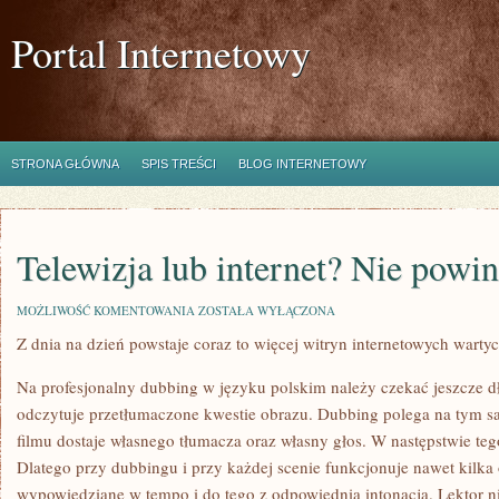
Portal Internetowy
STRONA GŁÓWNA
SPIS TREŚCI
BLOG INTERNETOWY
Telewizja lub internet? Nie powi
TELEWIZJA
MOŻLIWOŚĆ KOMENTOWANIA
ZOSTAŁA WYŁĄCZONA
LUB
Z dnia na dzień powstaje coraz to więcej witryn internetowych wartyc
INTERNET?
NIE
POWINIENEŚ
Na profesjonalny dubbing w języku polskim należy czekać jeszcze d
WYBIERAĆ
odczytuje przetłumaczone kwestie obrazu. Dubbing polega na tym 
filmu dostaje własnego tłumacza oraz własny głos. W następstwie teg
Dlatego przy dubbingu i przy każdej scenie funkcjonuje nawet kilka
wypowiedziane w tempo i do tego z odpowiednią intonacją. Lektor n