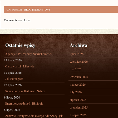
CATEGORIES:
BLOG INTERNETOWY
Comments are closed.
Ostatnie wpisy
Archiwa
Agencje i Pośrednicy Nieruchomości
lipiec 2026
13 lipca, 2026
czerwiec 2026
Ciekawostki i Lifestyle
maj 2026
12 lipca, 2026
kwiecień 2026
Jak Pomagać?
marzec 2026
12 lipca, 2026
Samochody w Kulturze i Sztuce
luty 2026
9 lipca, 2026
styczeń 2026
Energooszczędność i Ekologia
grudzień 2025
8 lipca, 2026
listopad 2025
Zabawki kreatywne dla małego odkrywcy: jak