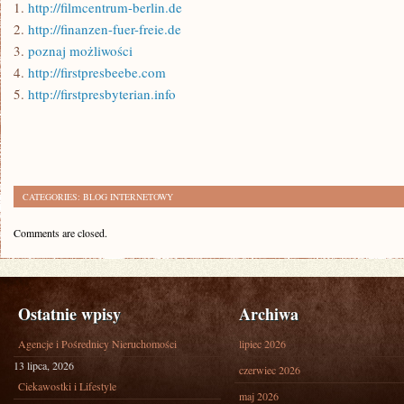
1.
http://filmcentrum-berlin.de
2.
http://finanzen-fuer-freie.de
3.
poznaj możliwości
4.
http://firstpresbeebe.com
5.
http://firstpresbyterian.info
CATEGORIES:
BLOG INTERNETOWY
Comments are closed.
Ostatnie wpisy
Archiwa
Agencje i Pośrednicy Nieruchomości
lipiec 2026
13 lipca, 2026
czerwiec 2026
Ciekawostki i Lifestyle
maj 2026