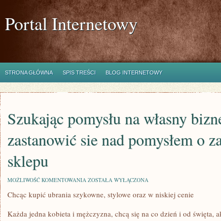
Portal Internetowy
STRONA GŁÓWNA
SPIS TREŚCI
BLOG INTERNETOWY
Szukając pomysłu na własny bizn
zastanowić sie nad pomysłem o z
sklepu
SZUKAJĄC
MOŻLIWOŚĆ KOMENTOWANIA
ZOSTAŁA WYŁĄCZONA
POMYSŁU
Chcąc kupić ubrania szykowne, stylowe oraz w niskiej cenie
NA
WŁASNY
BIZNES,
Każda jedna kobieta i mężczyzna, chcą się na co dzień i od święta, ak
WARTO