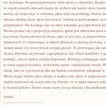
ZASTANOWIĆ
nic dziwnego, bo powierzchowność wiele mówi o człowieku. Bardzo is
SIE
w współczesnych okresach mamy do wyboru tak bardzo dużo fasonó
NAD
POMYSŁEM
można się wyposażyć w wdziania, jakie nam się podobają. Należy n
O
ubrania zdołają dosyć sporo kosztować, zwłaszcza jeżeli pragnie si
ZAPROJEKTOWANIU
SKLEPU
projektantów. Nie każdego stać na takie wdziania, jest jakkolwiek jedn
Można poznać się z propozycją sklepów, gdzie jest oferowana tania
pozyskuje dzisiaj ubrania używane, jako że ich ceny są nieporównyw
sklepowych. Co interesujące w takich sklepach z odzieżą używaną, 
znanej marce i to rzeczywiście za parę groszy. To porywające jak odz
słynna. Powinno się również zaprojektować taki obiekt handlowy z 
produkt, zawsze będzie chętnie kupowany. Każdego zaintryguje ma
to towar najwyższej klasy, wykwintny, ładny i niesłychanie trendy. Wa
ofertą, jako że z pewnością nikt nie będzie zawiedziony zakupami w
Można kupić bardzo dużo ubrań, w małej cenie, które w żadnym raz
ważkie ponieważ nie każdy lubi się chwalić, że w takim miejscu naby
to bardzo kultowe. Nawet znane osoby noszą ubrania z Secondhandó
źródło:
———————————