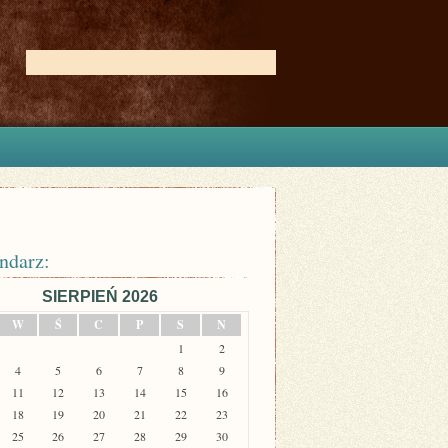
ndarz:
SIERPIEŃ 2026
W
Ś
C
P
S
N
1
2
4
5
6
7
8
9
11
12
13
14
15
16
18
19
20
21
22
23
25
26
27
28
29
30