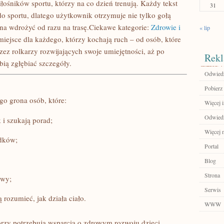
łośników sportu, którzy na co dzień trenują. Każdy tekst
31
 sportu, dlatego użytkownik otrzymuje nie tylko gołą
żna wdrożyć od razu na trasę.Ciekawe kategorie:
Zdrowie i
« lip
iejsce dla każdego, którzy kochają ruch – od osób, które
zez rolkarzy rozwijających swoje umiejętności, aż po
Rekl
ią zgłębiać szczegóły.
Odwiedź
Pobierz 
go grona osób, które:
Więcej 
Odwiedź
 i szukają porad;
Więcej n
adków;
Portal
Blog
Strona
żwy;
Serwis
 rozumieć, jak działa ciało.
WWW
tórzy potrzebują wsparcia o zdrowym rozwoju dzieci