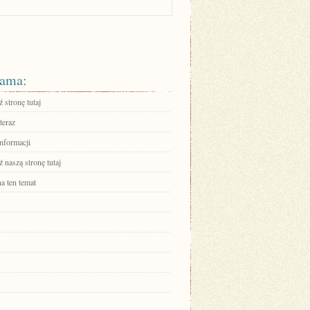
ama:
 stronę tutaj
teraz
informacji
 naszą stronę tutaj
a ten temat