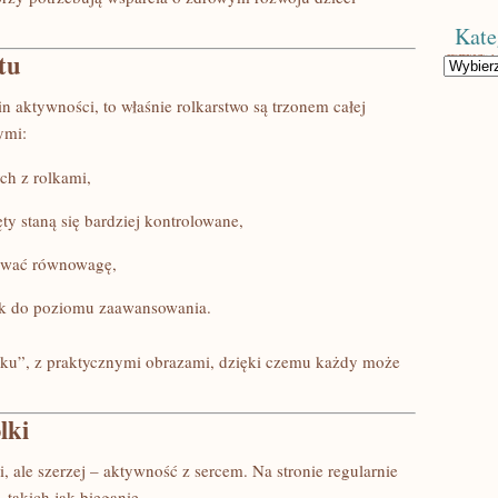
Kate
tu
Kategorie
n aktywności, to właśnie rolkarstwo są trzonem całej
ymi:
ch z rolkami,
ty staną się bardziej kontrolowane,
ować równowagę,
ek do poziomu zaawansowania.
dzku”, z praktycznymi obrazami, dzięki czemu każdy może
lki
i, ale szerzej – aktywność z sercem. Na stronie regularnie
 takich jak bieganie.