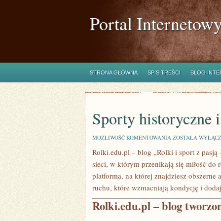
Portal Internetow
STRONA GŁÓWNA
SPIS TREŚCI
BLOG INT
Sporty historyczne 
SPORTY
MOŻLIWOŚĆ KOMENTOWANIA
ZOSTAŁA WYŁĄC
HISTORYCZNE
Rolki.edu.pl – blog „Rolki i sport z pasją
I
SPORTY
sieci, w którym przenikają się miłość do
RZUTOWE
platforma, na której znajdziesz obszerne 
ruchu, które wzmacniają kondycję i dodaj
Rolki.edu.pl – blog tworzo