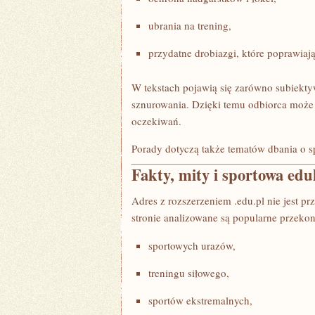
ubrania na trening,
przydatne drobiazgi, które poprawiaj
W tekstach pojawią się zarówno subiektyw
sznurowania. Dzięki temu odbiorca może
oczekiwań.
Porady dotyczą także tematów dbania o sp
Fakty, mity i sportowa edu
Adres z rozszerzeniem .edu.pl nie jest p
stronie analizowane są popularne przekon
sportowych urazów,
treningu siłowego,
sportów ekstremalnych,