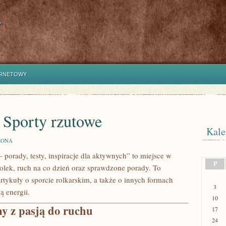
y
ERNETOWY
i Sporty rzutowe
Kale
ZONA
 – porady, testy, inspiracje dla aktywnych” to miejsce w
P
 rolek, ruch na co dzień oraz sprawdzone porady. To
artykuły o sporcie rolkarskim, a także o innych formach
3
ą energii.
10
ny z pasją do ruchu
17
24