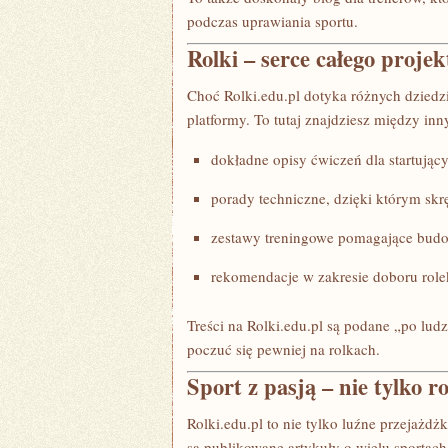
podczas uprawiania sportu.
Rolki – serce całego projek
Choć Rolki.edu.pl dotyka różnych dziedzi
platformy. To tutaj znajdziesz między inn
dokładne opisy ćwiczeń dla startujący
porady techniczne, dzięki którym skrę
zestawy treningowe pomagające bud
rekomendacje w zakresie doboru rol
Treści na Rolki.edu.pl są podane „po lu
poczuć się pewniej na rolkach.
Sport z pasją – nie tylko ro
Rolki.edu.pl to nie tylko luźne przejażdżk
są publikowane artykuły o wielu sportach,