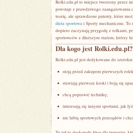
Rolki.edu.pl to miejsce tworzony przez mi
powstaje z prawdziwego zaangażowania do
teorię, ale sprawdzone patenty, które mo
dieta sportowa
i Sporty mechaniczne. To m
dopiero zaczynają przygodę z rolkami, pr
sportowców z dłuższym stażem, którzy lub
Dla kogo jest Rolki.edu.pl?
Rolki.edu.pl jest dedykowane do szerokie
stoją przed zakupem pierwszych rolek
stawiają pierwsze kroki i boją się up
chcą poprawić technikę;
interesują się innymi sportami, jak ły
nie lubią sportowych przesądów i chcą
To także doskonały blog dla trenerów, k