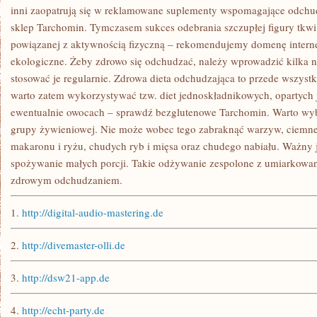
TYM
inni zaopatrują się w reklamowane suplementy wspomagające odchudz
PROBLEMEM
sklep Tarchomin. Tymczasem sukces odebrania szczupłej figury tkwi
BORYKA
powiązanej z aktywnością fizyczną – rekomendujemy domenę intern
ekologiczne. Żeby zdrowo się odchudzać, należy wprowadzić kilka
stosować je regularnie. Zdrowa dieta odchudzająca to przede wszystk
warto zatem wykorzystywać tzw. diet jednoskładnikowych, opartych j
ewentualnie owocach – sprawdź bezglutenowe Tarchomin. Warto wybi
grupy żywieniowej. Nie może wobec tego zabraknąć warzyw, ciemne
makaronu i ryżu, chudych ryb i mięsa oraz chudego nabiału. Ważny j
spożywanie małych porcji. Takie odżywanie zespolone z umiarkow
zdrowym odchudzaniem.
1.
http://digital-audio-mastering.de
2.
http://divemaster-olli.de
3.
http://dsw21-app.de
4.
http://echt-party.de