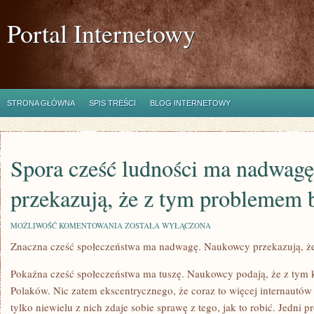
Portal Internetowy
STRONA GŁÓWNA
SPIS TREŚCI
BLOG INTERNETOWY
Spora cześć ludności ma nadwag
przekazują, że z tym problemem 
SPORA
MOŻLIWOŚĆ KOMENTOWANIA
ZOSTAŁA WYŁĄCZONA
CZEŚĆ
Znaczna cześć społeczeństwa ma nadwagę. Naukowcy przekazują, ż
LUDNOŚCI
MA
NADWAGĘ.
Pokaźna cześć społeczeństwa ma tuszę. Naukowcy podają, że z tym 
NAUKOWCY
PRZEKAZUJĄ,
Polaków. Nic zatem ekscentrycznego, że coraz to więcej internautów
ŻE
tylko niewielu z nich zdaje sobie sprawę z tego, jak to robić. Jedni pr
Z