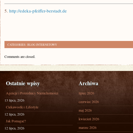
5.
http://edeka-pfeiffer-berstadt.de
CATEGORIES:
BLOG INTERNETOWY
Comments are closed.
Ostatnie wpisy
Archiwa
Agencje i Pośrednicy Nieruchomości
lipiec 2026
13 lipca, 2026
czerwiec 2026
Ciekawostki i Lifestyle
maj 2026
12 lipca, 2026
kwiecień 2026
Jak Pomagać?
marzec 2026
12 lipca, 2026