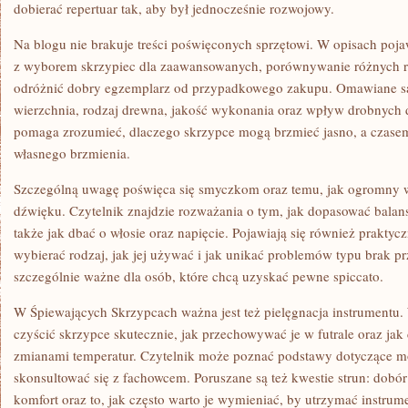
dobierać repertuar tak, aby był jednocześnie rozwojowy.
Na blogu nie brakuje treści poświęconych sprzętowi. W opisach poja
z wyborem skrzypiec dla zaawansowanych, porównywanie różnych r
odróżnić dobry egzemplarz od przypadkowego zakupu. Omawiane są 
wierzchnia, rodzaj drewna, jakość wykonania oraz wpływ drobnych d
pomaga zrozumieć, dlaczego skrzypce mogą brzmieć jasno, a czasem 
własnego brzmienia.
Szczególną uwagę poświęca się smyczkom oraz temu, jak ogromny 
dźwięku. Czytelnik znajdzie rozważania o tym, jak dopasować balans
także jak dbać o włosie oraz napięcie. Pojawiają się również praktyczn
wybierać rodzaj, jak jej używać i jak unikać problemów typu brak p
szczególnie ważne dla osób, które chcą uzyskać pewne spiccato.
W Śpiewających Skrzypcach ważna jest też pielęgnacja instrumentu.
czyścić skrzypce skutecznie, jak przechowywać je w futrale oraz jak
zmianami temperatur. Czytelnik może poznać podstawy dotyczące mo
skonsultować się z fachowcem. Poruszane są też kwestie strun: dobó
komfort oraz to, jak często warto je wymieniać, by utrzymać instr