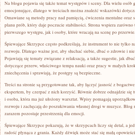
Na blogu pojawia się także temat występów i sceny. Dla wielu osób 
emocjonujące, dlatego w treściach można znaleźć wskazówki dotycz
Omawiane są metody pracy nad pamięcią, ćwiczenia mentalne oraz s
planu prób, który daje poczucie stabilności. Strona wspiera zarówno 
pierwszego występu, jak i osoby, które wracają na scenę po przerwie
Śpiewające Skrzypce często podkreślają, że instrument to nie tylko n
rozwoju. Dlatego ważne jest, aby słuchać siebie, dbać o zdrowie i n
Pojawiają się tematy związane z relaksacją, a także sugestie, jak d
dotyczące przerw, właściwego tempa nauki oraz pracy w małych kr
zniechęcenia i sprawiają, że postępy są bezpieczne.
Treści na stronie są przygotowane tak, aby łączyć jasność z bogactw
ekspertem, by czerpać z nich korzyść. Równie dobrze odnajdzie się t
i osoba, która ma już ułożony warsztat. Wpisy pomagają uporządkow
rozwoju i zachęcają do poszukiwania własnej drogi w muzyce. Blog m
zarazem pozostaje przestrzenią dla emocji.
Śpiewające Skrzypce pokazują, że w skrzypcach liczy się detal, a jed
radość płynąca z grania. Każdy dźwięk może stać się małą opowieśc