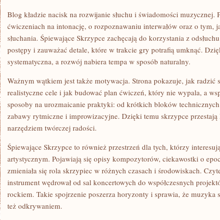
Blog kładzie nacisk na rozwijanie słuchu i świadomości muzycznej. P
ćwiczeniach na intonację, o rozpoznawaniu interwałów oraz o tym
słuchania. Śpiewające Skrzypce zachęcają do korzystania z odsłuchu,
postępy i zauważać detale, które w trakcie gry potrafią umknąć. Dzięk
systematyczna, a rozwój nabiera tempa w sposób naturalny.
Ważnym wątkiem jest także motywacja. Strona pokazuje, jak radzić s
realistyczne cele i jak budować plan ćwiczeń, który nie wypala, a 
sposoby na urozmaicanie praktyki: od krótkich bloków technicznych, 
zabawy rytmiczne i improwizacyjne. Dzięki temu skrzypce przestają koj
narzędziem twórczej radości.
Śpiewające Skrzypce to również przestrzeń dla tych, którzy interesuj
artystycznym. Pojawiają się opisy kompozytorów, ciekawostki o epoce,
zmieniała się rola skrzypiec w różnych czasach i środowiskach. Czy
instrument wędrował od sal koncertowych do współczesnych projektów
rockiem. Takie spojrzenie poszerza horyzonty i sprawia, że muzyka sta
też odkrywaniem.