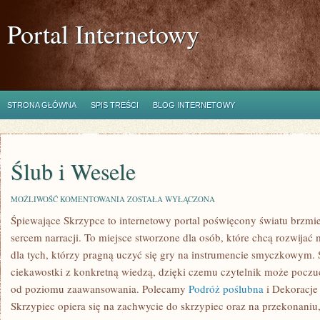
Portal Internetowy
STRONA GŁÓWNA
SPIS TREŚCI
BLOG INTERNETOWY
Ślub i Wesele
ŚLUB
MOŻLIWOŚĆ KOMENTOWANIA
ZOSTAŁA WYŁĄCZONA
I
Śpiewające Skrzypce to internetowy portal poświęcony światu brzmie
WESELE
sercem narracji. To miejsce stworzone dla osób, które chcą rozwijać
dla tych, którzy pragną uczyć się gry na instrumencie smyczkowym.
ciekawostki z konkretną wiedzą, dzięki czemu czytelnik może poczu
od poziomu zaawansowania. Polecamy
Podróż poślubna
i Dekoracje
Skrzypiec opiera się na zachwycie do skrzypiec oraz na przekonaniu