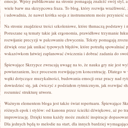
emocje. Wpisy publikowane na stronie pomagają znaleźć swój styl, a
wiele barw ma skrzypcowa fraza. To blog, który rozwija wrażliwość,
i udowadnia, że nawet krótka sesja z instrumentem może przynieść sa
Na stronie znajdziesz treści szkoleniowe, które tłumaczą podstawy i 
Poruszane są tematy takie jak ergonomia, prawidłowe trzymanie łuku,
rozwijanie precyzji w palcowaniu chwycenia. Teksty pomagają zrozu
dźwięk oraz jak unikać typowych błędów, które potrafią spowalniać 
wskazówkom łatwiej zaplanować ćwiczenia i dobrać zadania do swoi
Śpiewające Skrzypce zwracają uwagę na to, że nauka gry nie jest 
powtarzaniem, lecz procesem rozwijającym koncentrację. Dlatego w w
wątki dotyczące muzykalności, budowania emocji oraz pracy nad ry
dowiedzieć się, jak ćwiczyć z podziałem rytmicznym, jak rozwijać sł
rozumieć strukturę utworu.
Ważnym elementem bloga jest także świat repertuaru. Śpiewające Sk
różnych epok i stylów: od kanonu przez ścieżki dźwiękowe, aż po tr
improwizację. Dzięki temu każdy może znaleźć inspiracje dopasowane
Dla jednych będą to melodie na start, dla innych bardziej wymagające