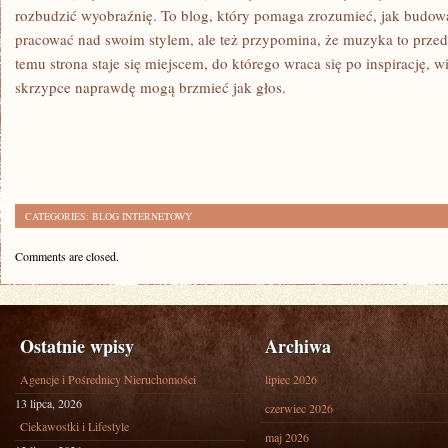
rozbudzić wyobraźnię. To blog, który pomaga zrozumieć, jak budow
pracować nad swoim stylem, ale też przypomina, że muzyka to przed
temu strona staje się miejscem, do którego wraca się po inspirację, w
skrzypce naprawdę mogą brzmieć jak głos.
CATEGORIES:
BLOG INTERNETOWY
Comments are closed.
Ostatnie wpisy
Archiwa
Agencje i Pośrednicy Nieruchomości
lipiec 2026
13 lipca, 2026
czerwiec 2026
Ciekawostki i Lifestyle
maj 2026