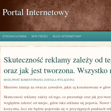
Portal Internetowy
STRONA GŁÓWNA
SPIS TREŚCI
BLOG INTERNETOWY
Skuteczność reklamy zależy od te
oraz jak jest tworzona. Wszystko
SKUTECZNOŚĆ
MOŻLIWOŚĆ KOMENTOWANIA
ZOSTAŁA WYŁĄCZONA
REKLAMY
Mnóstwo istnieje na świecie zawodów, jakie są konstruowane w głów
ZALEŻY
OD
TEGO,
Skuteczność reklamy zależy od tego, co prezentuje oraz jak jest tw
CO
OPISUJE
względem zależeć od miejsc, gdzie taka reklama się pojawia. Nawet
ORAZ
korzystna, lecz nie będzie pojawiała się w przystępnych punktach re
JAK