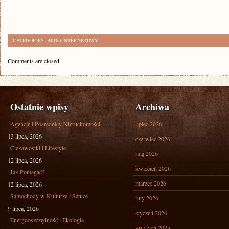
CATEGORIES:
BLOG INTERNETOWY
Comments are closed.
Ostatnie wpisy
Archiwa
Agencje i Pośrednicy Nieruchomości
lipiec 2026
13 lipca, 2026
czerwiec 2026
Ciekawostki i Lifestyle
maj 2026
12 lipca, 2026
kwiecień 2026
Jak Pomagać?
marzec 2026
12 lipca, 2026
Samochody w Kulturze i Sztuce
luty 2026
9 lipca, 2026
styczeń 2026
Energooszczędność i Ekologia
grudzień 2025