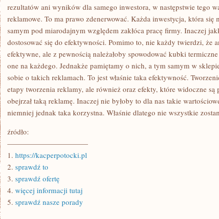
JEST
rezultatów ani wyników dla samego inwestora, w następstwie tego 
TWORZONA.
reklamowe. To ma prawo zdenerwować. Każda inwestycja, która się n
WSZYSTKO
MA
samym pod miarodajnym względem zakłóca pracę firmy. Inaczej jak
PRAWO
dostosować się do efektywności. Pomimo to, nie każdy twierdzi, że 
efektywne, ale z pewnością należałoby spowodować kubki termiczne 
one na każdego. Jednakże pamiętamy o nich, a tym samym w sklepie
sobie o takich reklamach. To jest właśnie taka efektywność. Tworzen
etapy tworzenia reklamy, ale również oraz efekty, które widoczne są 
obejrzał taką reklamę. Inaczej nie byłoby to dla nas takie wartościow
niemniej jednak taka korzystna. Właśnie dlatego nie wszystkie zosta
źródło:
———————————
1.
https://kacperpotocki.pl
2.
sprawdź to
3.
sprawdź ofertę
4.
więcej informacji tutaj
5.
sprawdź nasze porady