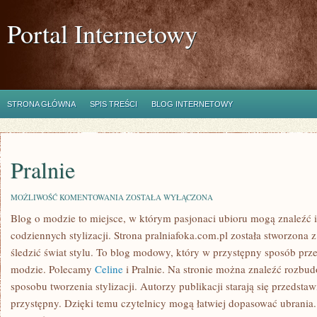
Portal Internetowy
STRONA GŁÓWNA
SPIS TREŚCI
BLOG INTERNETOWY
Pralnie
PRALNIE
MOŻLIWOŚĆ KOMENTOWANIA
ZOSTAŁA WYŁĄCZONA
Blog o modzie to miejsce, w którym pasjonaci ubioru mogą znaleźć i
codziennych stylizacji. Strona pralniafoka.com.pl została stworzona 
śledzić świat stylu. To blog modowy, który w przystępny sposób prz
modzie. Polecamy
Celine
i Pralnie. Na stronie można znaleźć rozbud
sposobu tworzenia stylizacji. Autorzy publikacji starają się przedsta
przystępny. Dzięki temu czytelnicy mogą łatwiej dopasować ubrania