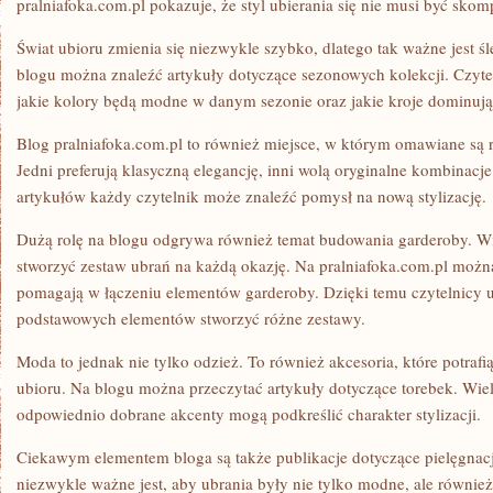
pralniafoka.com.pl pokazuje, że styl ubierania się nie musi być sko
Świat ubioru zmienia się niezwykle szybko, dlatego tak ważne jest
blogu można znaleźć artykuły dotyczące sezonowych kolekcji. Czyte
jakie kolory będą modne w danym sezonie oraz jakie kroje dominuj
Blog pralniafoka.com.pl to również miejsce, w którym omawiane są
Jedni preferują klasyczną elegancję, inni wolą oryginalne kombinacj
artykułów każdy czytelnik może znaleźć pomysł na nową stylizację.
Dużą rolę na blogu odgrywa również temat budowania garderoby. Wie
stworzyć zestaw ubrań na każdą okazję. Na pralniafoka.com.pl można
pomagają w łączeniu elementów garderoby. Dzięki temu czytelnicy uc
podstawowych elementów stworzyć różne zestawy.
Moda to jednak nie tylko odzież. To również akcesoria, które potrafi
ubioru. Na blogu można przeczytać artykuły dotyczące torebek. Wiel
odpowiednio dobrane akcenty mogą podkreślić charakter stylizacji.
Ciekawym elementem bloga są także publikacje dotyczące pielęgnac
niezwykle ważne jest, aby ubrania były nie tylko modne, ale równ