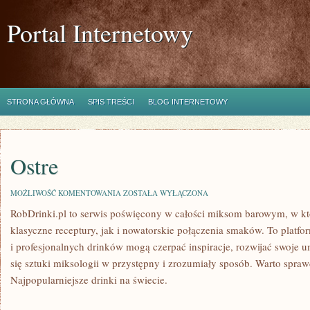
Portal Internetowy
STRONA GŁÓWNA
SPIS TREŚCI
BLOG INTERNETOWY
Ostre
OSTRE
MOŻLIWOŚĆ KOMENTOWANIA
ZOSTAŁA WYŁĄCZONA
RobDrinki.pl to serwis poświęcony w całości miksom barowym, w k
klasyczne receptury, jak i nowatorskie połączenia smaków. To platf
i profesjonalnych drinków mogą czerpać inspiracje, rozwijać swoje u
się sztuki miksologii w przystępny i zrozumiały sposób. Warto spra
Najpopularniejsze drinki na świecie.