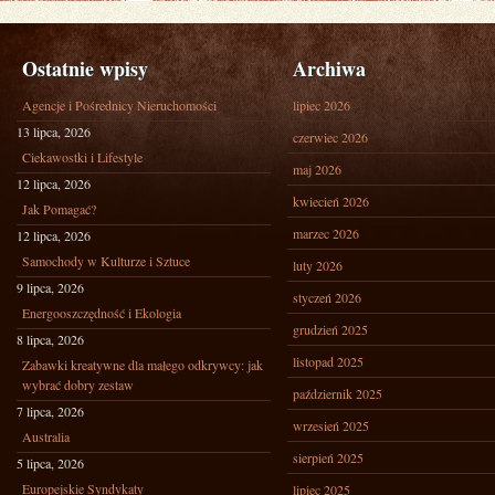
Ostatnie wpisy
Archiwa
Agencje i Pośrednicy Nieruchomości
lipiec 2026
13 lipca, 2026
czerwiec 2026
Ciekawostki i Lifestyle
maj 2026
12 lipca, 2026
kwiecień 2026
Jak Pomagać?
marzec 2026
12 lipca, 2026
Samochody w Kulturze i Sztuce
luty 2026
9 lipca, 2026
styczeń 2026
Energooszczędność i Ekologia
grudzień 2025
8 lipca, 2026
listopad 2025
Zabawki kreatywne dla małego odkrywcy: jak
wybrać dobry zestaw
październik 2025
7 lipca, 2026
wrzesień 2025
Australia
sierpień 2025
5 lipca, 2026
Europejskie Syndykaty
lipiec 2025