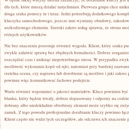
dla tych, które muszą działać natychmiast. Pierwsza grupa chce uni
druga szuka pomocy tu i teraz. Jedni potrzebują dodatkowego komp
kluczyka samochodowego, jeszcze inni wymiany obudowy, zakodowa
uszkodzonego elementu. Szeroki zakres usług sprawia, że strona mo
różnych użytkowników.
Nie bez znaczenia pozostaje również wygoda. Klient, który szuka pu
zwykle załatwić sprawę bez zbędnych formalności. Dobrze zorganiz
oszczędzić czas i uniknąć niepotrzebnego stresu. W przypadku zwykł
możliwość wykonania kopii od ręki, natomiast przy bardziej zaawa
rzetelna ocena, czy naprawa lub dorobienie są możliwe i jaki zakres 
powinna więc komunikować fachowe podejście.
Warto również wspomnieć o jakości materiałów. Klucz powinien by
blanku, który będzie trwały, dobrze dopasowany i odporny na codzie
dobrany albo niedokładnie obrobiony element może szybko się zużyć
zamek. Z tego powodu profesjonalne dorabianie kluczy powinno łąc
Klient często nie widzi tych szczegółów, ale odczuwa ich znaczenie