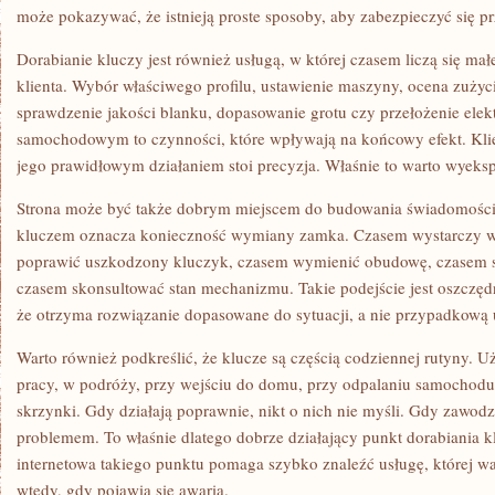
może pokazywać, że istnieją proste sposoby, aby zabezpieczyć się p
Dorabianie kluczy jest również usługą, w której czasem liczą się ma
klienta. Wybór właściwego profilu, ustawienie maszyny, ocena zużyci
sprawdzenie jakości blanku, dopasowanie grotu czy przełożenie elek
samochodowym to czynności, które wpływają na końcowy efekt. Klien
jego prawidłowym działaniem stoi precyzja. Właśnie to warto wyeks
Strona może być także dobrym miejscem do budowania świadomości,
kluczem oznacza konieczność wymiany zamka. Czasem wystarczy 
poprawić uszkodzony kluczyk, czasem wymienić obudowę, czasem spr
czasem skonsultować stan mechanizmu. Takie podejście jest oszczęd
że otrzyma rozwiązanie dopasowane do sytuacji, a nie przypadkową 
Warto również podkreślić, że klucze są częścią codziennej rutyny. U
pracy, w podróży, przy wejściu do domu, przy odpalaniu samochodu,
skrzynki. Gdy działają poprawnie, nikt o nich nie myśli. Gdy zawodzą
problemem. To właśnie dlatego dobrze działający punkt dorabiania k
internetowa takiego punktu pomaga szybko znaleźć usługę, której wa
wtedy, gdy pojawia się awaria.