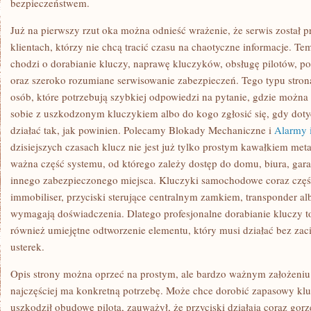
bezpieczeństwem.
Już na pierwszy rzut oka można odnieść wrażenie, że serwis został 
klientach, którzy nie chcą tracić czasu na chaotyczne informacje. Te
chodzi o dorabianie kluczy, naprawę kluczyków, obsługę pilotów,
oraz szeroko rozumiane serwisowanie zabezpieczeń. Tego typu strona
osób, które potrzebują szybkiej odpowiedzi na pytanie, gdzie można 
sobie z uszkodzonym kluczykiem albo do kogo zgłosić się, gdy dot
działać tak, jak powinien. Polecamy Blokady Mechaniczne i
Alarmy 
dzisiejszych czasach klucz nie jest już tylko prostym kawałkiem met
ważna część systemu, od którego zależy dostęp do domu, biura, gar
innego zabezpieczonego miejsca. Kluczyki samochodowe coraz części
immobiliser, przyciski sterujące centralnym zamkiem, transponder al
wymagają doświadczenia. Dlatego profesjonalne dorabianie kluczy to
również umiejętne odtworzenie elementu, który musi działać bez za
usterek.
Opis strony można oprzeć na prostym, ale bardzo ważnym założeniu: k
najczęściej ma konkretną potrzebę. Może chce dorobić zapasowy klu
uszkodził obudowę pilota, zauważył, że przyciski działają coraz gor