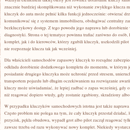
znacznie bardziej skomplikowana niż wykonanie zwykłego klucza 
kluczyk do auta może pełnić kilka funkcji jednocześnie: otwierać dr
komunikować się z systemem immobilisera, obsługiwać centralny za
bezkluczykowy dostęp. Z tego powodu jego naprawa lub dorobieni
diagnostyki. Strona o tej tematyce powinna trafiać zarówno do osób,
komplet, jak i do kierowców, którzy zgubili kluczyk, uszkodzili pilo
nie rozpoznaje klucza tak jak wcześniej.
Dla właścicieli samochodów zapasowy kluczyk to rozsądne zabezpie
odkłada dorobienie dodatkowego kompletu do momentu, w którym j
posiadanie drugiego kluczyka może uchronić przed stresem, unier
transportem pojazdu lub długim oczekiwaniem na rozwiązanie awarii
kluczy może uświadamiać, że lepiej zadbać o zapas wcześniej, gdy or
niż reagować dopiero wtedy, gdy zostanie zgubiony, skradziony albo
W przypadku kluczyków samochodowych istotna jest także naprawa 
Często problem nie polega na tym, że cały kluczyk przestał działać, l
przycisk, pękła obudowa, wypadł grot albo pilot zaczął reagować tylk
zawsze trzeba od razu wykonywać nowy komplet. Niekiedy wystarc