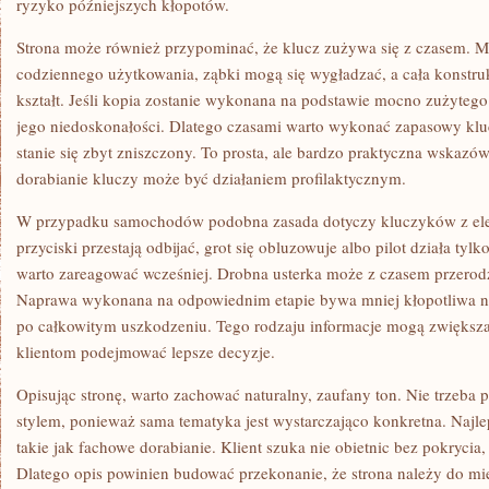
ryzyko późniejszych kłopotów.
Strona może również przypominać, że klucz zużywa się z czasem. Me
codziennego użytkowania, ząbki mogą się wygładzać, a cała konstru
kształt. Jeśli kopia zostanie wykonana na podstawie mocno zużyteg
jego niedoskonałości. Dlatego czasami warto wykonać zapasowy kluc
stanie się zbyt zniszczony. To prosta, ale bardzo praktyczna wskazów
dorabianie kluczy może być działaniem profilaktycznym.
W przypadku samochodów podobna zasada dotyczy kluczyków z elek
przyciski przestają odbijać, grot się obluzowuje albo pilot działa tylko
warto zareagować wcześniej. Drobna usterka może z czasem przerod
Naprawa wykonana na odpowiednim etapie bywa mniej kłopotliwa ni
po całkowitym uszkodzeniu. Tego rodzaju informacje mogą zwiększa
klientom podejmować lepsze decyzje.
Opisując stronę, warto zachować naturalny, zaufany ton. Nie trzeba
stylem, ponieważ sama tematyka jest wystarczająco konkretna. Najlep
takie jak fachowe dorabianie. Klient szuka nie obietnic bez pokrycia
Dlatego opis powinien budować przekonanie, że strona należy do mi