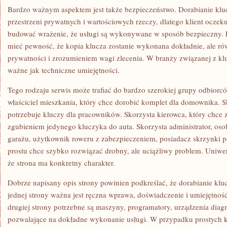
Bardzo ważnym aspektem jest także bezpieczeństwo. Dorabianie klu
przestrzeni prywatnych i wartościowych rzeczy, dlatego klient oczeku
budować wrażenie, że usługi są wykonywane w sposób bezpieczny. Dl
mieć pewność, że kopia klucza zostanie wykonana dokładnie, ale r
prywatności i zrozumieniem wagi zlecenia. W branży związanej z klu
ważne jak techniczne umiejętności.
Tego rodzaju serwis może trafiać do bardzo szerokiej grupy odbiorcó
właściciel mieszkania, który chce dorobić komplet dla domownika. Sk
potrzebuje kluczy dla pracowników. Skorzysta kierowca, który chce 
zgubieniem jedynego kluczyka do auta. Skorzysta administrator, oso
garażu, użytkownik roweru z zabezpieczeniem, posiadacz skrzynki po
prostu chce szybko rozwiązać drobny, ale uciążliwy problem. Uniwers
że strona ma konkretny charakter.
Dobrze napisany opis strony powinien podkreślać, że dorabianie kluc
jednej strony ważna jest ręczna wprawa, doświadczenie i umiejętnoś
drugiej strony potrzebne są maszyny, programatory, urządzenia diagn
pozwalające na dokładne wykonanie usługi. W przypadku prostych kl