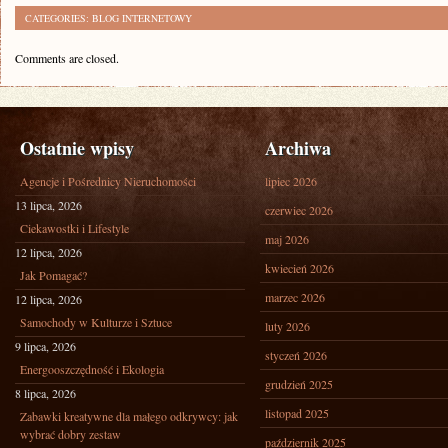
CATEGORIES:
BLOG INTERNETOWY
Comments are closed.
Ostatnie wpisy
Archiwa
Agencje i Pośrednicy Nieruchomości
lipiec 2026
13 lipca, 2026
czerwiec 2026
Ciekawostki i Lifestyle
maj 2026
12 lipca, 2026
kwiecień 2026
Jak Pomagać?
marzec 2026
12 lipca, 2026
Samochody w Kulturze i Sztuce
luty 2026
9 lipca, 2026
styczeń 2026
Energooszczędność i Ekologia
grudzień 2025
8 lipca, 2026
listopad 2025
Zabawki kreatywne dla małego odkrywcy: jak
wybrać dobry zestaw
październik 2025