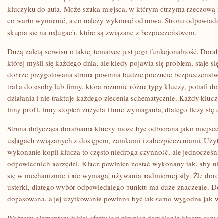
kluczyku do auta. Może szuka miejsca, w którym otrzyma rzeczową i
co warto wymienić, a co należy wykonać od nowa. Strona odpowiada
skupia się na usługach, które są związane z bezpieczeństwem.
Dużą zaletą serwisu o takiej tematyce jest jego funkcjonalność. Dorab
której myśli się każdego dnia, ale kiedy pojawia się problem, staje s
dobrze przygotowana strona powinna budzić poczucie bezpieczeństwa
trafia do osoby lub firmy, która rozumie różne typy kluczy, potrafi 
działania i nie traktuje każdego zlecenia schematycznie. Każdy kluc
inny profil, inny stopień zużycia i inne wymagania, dlatego liczy się
Strona dotycząca dorabiania kluczy może być odbierana jako miejsce
usługach związanych z dostępem, zamkami i zabezpieczeniami. Użyt
wykonanie kopii klucza to często niedroga czynność, ale jednocześ
odpowiednich narzędzi. Klucz powinien zostać wykonany tak, aby ni
się w mechanizmie i nie wymagał używania nadmiernej siły. Źle d
usterki, dlatego wybór odpowiedniego punktu ma duże znaczenie. D
dopasowana, a jej użytkowanie powinno być tak samo wygodne jak w
Ważnym elementem takiej oferty jest również dorabianie kluczy sa