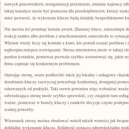
nowych pracowników, reorganizacji przestrzeni, zmianie najemcy a
takiej tematyce może być pomocna dla przedsiębiorców, którzy szuka
mieć pewność, że wykonane klucze będą działały bezproblemowo ka
Nie można też pominąć tematu awarii. Złamany klucz, zatrzaśnięte d
reakcji zamka albo problem z uruchomieniem samochodu to sytuacje
Właśnie wtedy liczy się kontakt z kimś, kto potrafi ocenić problem 
najbezpieczniejsze rozwiązanie. Strona internetowa może w takiej chw
punktu kontaktu, ponieważ pozwala szybko zorientować się, jakie usł
firma zajmuje się konkretnym problemem.
Opisując stronę, warto podkreślić także jej lokalny i usługowy char
dorabiania kluczy zazwyczaj potrzebuje konkretnej, dostępnej pomoc
oderwanych od praktyki. Taki serwis powinien więc wzbudzać wrażen
odwiedzająca stronę może szybko sprawdzić, czy znajdzie tam usługę
ważne, ponieważ w branży kluczy i zamków decyzje często podej
realnej potrzeby.
Wizerunek strony można zbudować wokół takich wartości jak bezpie
dokładne wykonanie klucza. Solidność oznacza odpowiedzialne pode