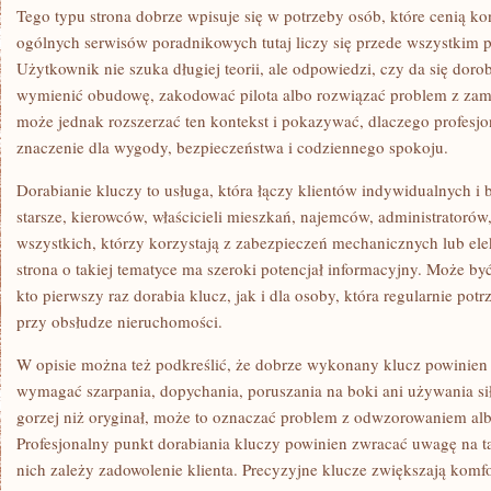
Tego typu strona dobrze wpisuje się w potrzeby osób, które cenią k
ogólnych serwisów poradnikowych tutaj liczy się przede wszystkim 
Użytkownik nie szuka długiej teorii, ale odpowiedzi, czy da się doro
wymienić obudowę, zakodować pilota albo rozwiązać problem z zam
może jednak rozszerzać ten kontekst i pokazywać, dlaczego profesj
znaczenie dla wygody, bezpieczeństwa i codziennego spokoju.
Dorabianie kluczy to usługa, która łączy klientów indywidualnych i
starsze, kierowców, właścicieli mieszkań, najemców, administratorów
wszystkich, którzy korzystają z zabezpieczeń mechanicznych lub ele
strona o takiej tematyce ma szeroki potencjał informacyjny. Może b
kto pierwszy raz dorabia klucz, jak i dla osoby, która regularnie potr
przy obsłudze nieruchomości.
W opisie można też podkreślić, że dobrze wykonany klucz powinien
wymagać szarpania, dopychania, poruszania na boki ani używania siły
gorzej niż oryginał, może to oznaczać problem z odwzorowaniem al
Profesjonalny punkt dorabiania kluczy powinien zwracać uwagę na t
nich zależy zadowolenie klienta. Precyzyjne klucze zwiększają komfo