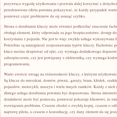
przywraca wygodę użytkowania i pozwala dalej korzystać z dotych
przedstawiona oferta powinna pokazywać, że każdy przypadek warto
ponieważ część problemów da się usunąć szybko.
Strona o dorabianiu kluczy może również podkreślać znaczenie facho
obsługi element, który odpowiada za jego bezpieczeństwo, dostęp d
korzystania z pojazdu. Nie jest to więc zwykła usługa wykonywana 
Potrzebne są umiejętność rozpoznawania typów kluczy. Fachowiec p
klucz można skopiować od ręki, czy wymaga dodatkowego dopasowa
zabezpieczenia, czy jest powiązany z elektroniką, czy wymaga kodo
programowania.
Warto zwrócić uwagę na różnorodność kluczy, z którymi użytkownicy
Są klucze do mieszkań, domów, piwnic, garaży, bram, kłódek, szafek,
pojazdów, motocykli, maszyn i wielu innych zamków. Każdy z nich
dlatego usługa dorabiania powinna być dopasowana. Strona interneto
działalność może być pomocna, ponieważ pokazuje klientowi, że istn
rozwiązania problemu. Czasem chodzi o zwykłą kopię, czasem o odt
naprawę pilota, a czasem o konsultację, czy dany element da się jesz