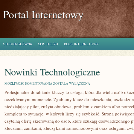
Portal Internetowy
STRONA GŁÓWNA
SPIS TREŚCI
BLOG INTERNETOWY
Nowinki Technologiczne
NOWINKI
MOŻLIWOŚĆ KOMENTOWANIA
ZOSTAŁA WYŁĄCZONA
TECHNOLOGICZNE
Profesjonalne dorabianie kluczy to usługa, która dla wielu osób okaz
oczekiwanym momencie. Zgubiony klucz do mieszkania, uszkodzo
niedziałający pilot, zużyta obudowa, problem z zamkiem albo potr
kompletu to sytuacje, w których liczy się szybkość. Strona poświęco
czytelną ofertę skierowaną do osób, które szukają doświadczonego 
kluczami, zamkami, kluczykami samochodowymi oraz usługami zw