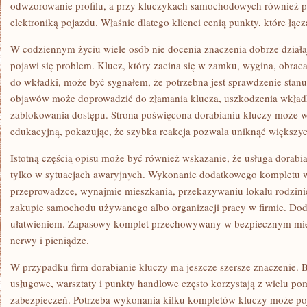
odwzorowanie profilu, a przy kluczykach samochodowych również 
elektroniką pojazdu. Właśnie dlatego klienci cenią punkty, które łąc
W codziennym życiu wiele osób nie docenia znaczenia dobrze działa
pojawi się problem. Klucz, który zacina się w zamku, wygina, obrac
do wkładki, może być sygnałem, że potrzebna jest sprawdzenie stan
objawów może doprowadzić do złamania klucza, uszkodzenia wkładk
zablokowania dostępu. Strona poświęcona dorabianiu kluczy może wi
edukacyjną, pokazując, że szybka reakcja pozwala uniknąć większy
Istotną częścią opisu może być również wskazanie, że usługa dorabi
tylko w sytuacjach awaryjnych. Wykonanie dodatkowego kompletu 
przeprowadzce, wynajmie mieszkania, przekazywaniu lokalu rodzini
zakupie samochodu używanego albo organizacji pracy w firmie. Do
ułatwieniem. Zapasowy komplet przechowywany w bezpiecznym miej
nerwy i pieniądze.
W przypadku firm dorabianie kluczy ma jeszcze szersze znaczenie. B
usługowe, warsztaty i punkty handlowe często korzystają z wielu pom
zabezpieczeń. Potrzeba wykonania kilku kompletów kluczy może poj