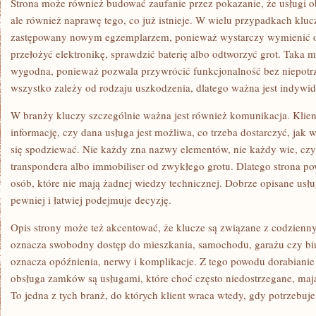
Strona może również budować zaufanie przez pokazanie, że usługi o
ale również naprawę tego, co już istnieje. W wielu przypadkach kl
zastępowany nowym egzemplarzem, ponieważ wystarczy wymienić o
przełożyć elektronikę, sprawdzić baterię albo odtworzyć grot. Taka mo
wygodna, ponieważ pozwala przywrócić funkcjonalność bez niepotr
wszystko zależy od rodzaju uszkodzenia, dlatego ważna jest indywi
W branży kluczy szczególnie ważna jest również komunikacja. Klien
informację, czy dana usługa jest możliwa, co trzeba dostarczyć, jak
się spodziewać. Nie każdy zna nazwy elementów, nie każdy wie, czym
transpondera albo immobiliser od zwykłego grotu. Dlatego strona po
osób, które nie mają żadnej wiedzy technicznej. Dobrze opisane usługi
pewniej i łatwiej podejmuje decyzję.
Opis strony może też akcentować, że klucze są związane z codzienn
oznacza swobodny dostęp do mieszkania, samochodu, garażu czy biu
oznacza opóźnienia, nerwy i komplikacje. Z tego powodu dorabianie
obsługa zamków są usługami, które choć często niedostrzegane, maj
To jedna z tych branż, do których klient wraca wtedy, gdy potrzebuj