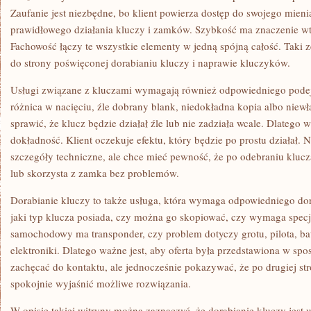
Zaufanie jest niezbędne, bo klient powierza dostęp do swojego mien
prawidłowego działania kluczy i zamków. Szybkość ma znaczenie wte
Fachowość łączy te wszystkie elementy w jedną spójną całość. Taki 
do strony poświęconej dorabianiu kluczy i naprawie kluczyków.
Usługi związane z kluczami wymagają również odpowiedniego podejś
różnica w nacięciu, źle dobrany blank, niedokładna kopia albo nie
sprawić, że klucz będzie działał źle lub nie zadziała wcale. Dlatego w
dokładność. Klient oczekuje efektu, który będzie po prostu działał. 
szczegóły techniczne, ale chce mieć pewność, że po odebraniu kluc
lub skorzysta z zamka bez problemów.
Dorabianie kluczy to także usługa, która wymaga odpowiedniego dor
jaki typ klucza posiada, czy można go skopiować, czy wymaga specj
samochodowy ma transponder, czy problem dotyczy grotu, pilota, ba
elektroniki. Dlatego ważne jest, aby oferta była przedstawiona w sp
zachęcać do kontaktu, ale jednocześnie pokazywać, że po drugiej stron
spokojnie wyjaśnić możliwe rozwiązania.
W opisie takiej witryny można zaznaczyć, że dorabianie kluczy jest 