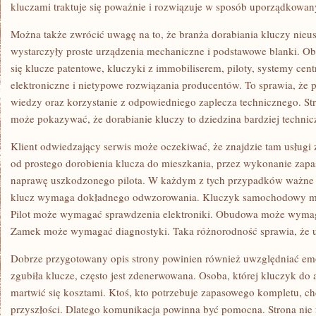
kluczami traktuje się poważnie i rozwiązuje w sposób uporządkowan
Można także zwrócić uwagę na to, że branża dorabiania kluczy nieus
wystarczyły proste urządzenia mechaniczne i podstawowe blanki. Obe
się klucze patentowe, kluczyki z immobiliserem, piloty, systemy cen
elektroniczne i nietypowe rozwiązania producentów. To sprawia, że p
wiedzy oraz korzystanie z odpowiedniego zaplecza technicznego. S
może pokazywać, że dorabianie kluczy to dziedzina bardziej techni
Klient odwiedzający serwis może oczekiwać, że znajdzie tam usługi
od prostego dorobienia klucza do mieszkania, przez wykonanie zapa
naprawę uszkodzonego pilota. W każdym z tych przypadków ważne j
klucz wymaga dokładnego odwzorowania. Kluczyk samochodowy 
Pilot może wymagać sprawdzenia elektroniki. Obudowa może wymag
Zamek może wymagać diagnostyki. Taka różnorodność sprawia, że us
Dobrze przygotowany opis strony powinien również uwzględniać emoc
zgubiła klucze, często jest zdenerwowana. Osoba, której kluczyk do a
martwić się kosztami. Ktoś, kto potrzebuje zapasowego kompletu, 
przyszłości. Dlatego komunikacja powinna być pomocna. Strona nie m