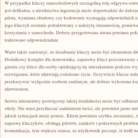
W przypadku kluczy samochodowych szczególną rolę odgrywa ostro
jest delikatna, a niewłaściwa ingerencja może doprowadzić do dals
pilota, wymiana obudowy czy kodowanie wymagają odpowiednich nar
jego kluczyk zostanie potraktowany z należytą starannością, poniew
korzystania z samochodu. Dobrze przygotowana strona powinna pokaz
traktowane odpowiedzialnie.
Warto także zauważyć, że dorabianie kluczy może być elementem db
Dodatkowy komplet dla domownika, zapasowy klucz pozostawiony u
garażu czy klucz dla osoby opiekującej się mieszkaniem podczas wy
rozwiązania, które ułatwiają codzienne życie. Oczywiście klucze na
przekazywać wyłącznie osobom zaufanym, ale dobrze wykonana k
ułatwieniem.
Serwis internetowy poświęcony takiej działalności może być odbiera
oferty. Nie musi przytłaczać nadmiarem treści, ale powinien jasno mó
jakich sytuacjach może pomóc. Klient powinien szybko zrozumieć, ż
naprawę kluczyków, obsługę pilotów, zamków i pokrewnych problemó
komunikacja, tym większa szansa, że użytkownik poczuje, iż trafił w