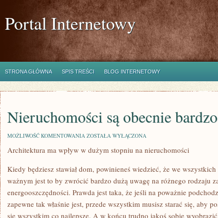
Portal Internetowy
STRONA GŁÓWNA
SPIS TREŚCI
BLOG INTERNETOWY
Nieruchomości są obecnie bardzo
NIERUCHOMOŚCI
MOŻLIWOŚĆ KOMENTOWANIA
ZOSTAŁA WYŁĄCZONA
SĄ
Architektura ma wpływ w dużym stopniu na nieruchomości
OBECNIE
BARDZO
RÓŻNE
Kiedy będziesz stawiał dom, powinieneś wiedzieć, że we wszystkic
ważnym jest to by zwrócić bardzo dużą uwagę na różnego rodzaju za
energooszczędności. Prawda jest taka, że jeśli na poważnie podcho
zapewne tak właśnie jest, przede wszystkim musisz starać się, aby po
się wszystkim co najlepsze. A w końcu trudno jakoś sobie wyobrazić d