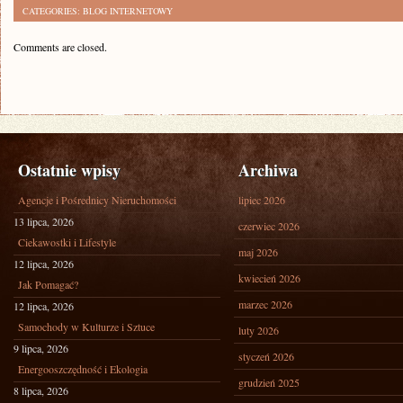
CATEGORIES:
BLOG INTERNETOWY
Comments are closed.
Ostatnie wpisy
Archiwa
Agencje i Pośrednicy Nieruchomości
lipiec 2026
13 lipca, 2026
czerwiec 2026
Ciekawostki i Lifestyle
maj 2026
12 lipca, 2026
kwiecień 2026
Jak Pomagać?
marzec 2026
12 lipca, 2026
Samochody w Kulturze i Sztuce
luty 2026
9 lipca, 2026
styczeń 2026
Energooszczędność i Ekologia
grudzień 2025
8 lipca, 2026