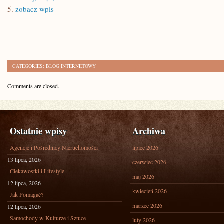
5.
zobacz wpis
CATEGORIES:
BLOG INTERNETOWY
Comments are closed.
Ostatnie wpisy
Archiwa
Agencje i Pośrednicy Nieruchomości
lipiec 2026
13 lipca, 2026
czerwiec 2026
Ciekawostki i Lifestyle
maj 2026
12 lipca, 2026
kwiecień 2026
Jak Pomagać?
marzec 2026
12 lipca, 2026
Samochody w Kulturze i Sztuce
luty 2026