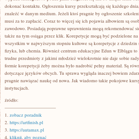
dokonać kontaktu. Ogłoszenia kursy przekształcają się każdego dnia,
znaleźć w danym medium. Jeżeli ktoś pragnie by ogłoszenie szkoleni
musi za to zapłacić. Coraz to więcej się ich pojawia albowiem są oso
zawodowo. Posiadają poprawne uprawnienia mogą rekomendować się 
także na tym osiąga przez klik. Korepetycje mogą być podzielone na 
wszystkim w najwyższym stopniu kultowe są korepetycje z dziedzin ś
fizyka, lub chemia. Również centrum edukacyjne Edun w Elblągu to 
trudne przedmioty z jakimi młodzież wielokrotnie nie daje sobie ra
formie korepetycji żeby można było nadrobić pełny materiał. Są równ
dotyczące języków obcych. Tu sprawa wygląda inaczej bowiem zdarza
pragnie nawiązać naukę od nowa. Jak wiadomo takie pokojowe kursy 
instytucjach.
źródło:
———————————
1.
zobacz poradnik
2.
https://artfinish.pl
3.
https://autamax.pl
4.
kliknij, aby poznać