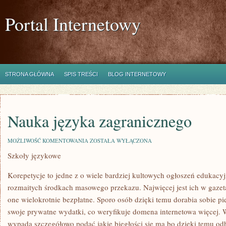
Portal Internetowy
STRONA GŁÓWNA
SPIS TREŚCI
BLOG INTERNETOWY
Nauka języka zagranicznego
NAUKA
MOŻLIWOŚĆ KOMENTOWANIA
ZOSTAŁA WYŁĄCZONA
JĘZYKA
Szkoły językowe
ZAGRANICZNEGO
Korepetycje to jedne z o wiele bardziej kultowych ogłoszeń edukac
rozmaitych środkach masowego przekazu. Najwięcej jest ich w gazeta
one wielokrotnie bezpłatne. Sporo osób dzięki temu dorabia sobie p
swoje prywatne wydatki, co weryfikuje domena internetowa więcej. 
wypada szczegółowo podać jakie biegłości się ma bo dzięki temu odb