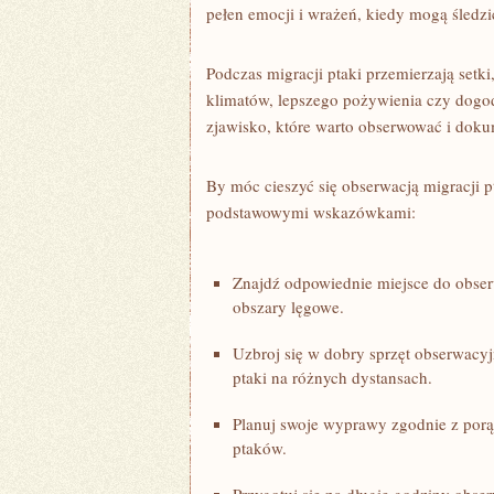
pełen⁣ emocji⁤ i‍ wrażeń, ​kiedy mogą śled
Podczas ‍migracji ptaki przemierzają setk
klimatów, lepszego pożywienia czy dogo
zjawisko, które warto ‌obserwować i dok
By ​móc cieszyć się obserwacją migracji p
podstawowymi ‌wskazówkami:
Znajdź⁢ odpowiednie miejsce do obserwa
obszary lęgowe.
Uzbroj się w dobry ⁣sprzęt obserwacyj
ptaki⁣ na różnych dystansach.
Planuj swoje wyprawy ‌zgodnie z porą 
ptaków.