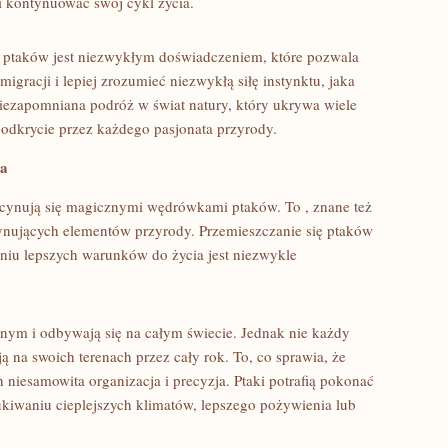
i kontynuować swój cykl życia.
ptaków⁣ jest niezwykłym doświadczeniem, ‍które pozwala
gracji i lepiej zrozumieć niezwykłą‌ siłę instynktu,​ jaka
niezapomniana podróż w⁣ świat‍ natury, który ukrywa wiele
 odkrycie przez każdego pasjonata przyrody.
ia
ynują się⁢ magicznymi wędrówkami‌ ptaków. To ,​ znane też
ascynujących elementów przyrody. Przemieszczanie się ptaków
aniu lepszych warunków do życia jest⁤ niezwykle
nym i odbywają się na całym świecie. Jednak nie każdy
ą na swoich terenach przez cały rok. ⁢To, co sprawia, ​że
h niesamowita organizacja i precyzja. Ptaki potrafią⁤ pokonać
zukiwaniu cieplejszych klimatów, lepszego pożywienia lub