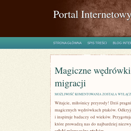
Portal Internetow
STRONA GŁÓWNA
SPIS TREŚCI
BLOG INT
Magiczne wędrówki 
migracji
MAGICZNE
MOŻLIWOŚĆ KOMENTOWANIA
ZOSTAŁA WYŁĄC
WĘDRÓWKI
Witajcie, miłośnicy przyrody! Dziś pragn
PTAKÓW:
FASCYNUJĄCY
magicznych wędrówkach ptaków. Odkryjcie
ŚWIAT
MIGRACJI
i inspiruje badaczy od wieków. ⁤Przygotujc
które prowadzą nas⁢ do najbardziej‌ niez
szlaki migracyjne ptaków