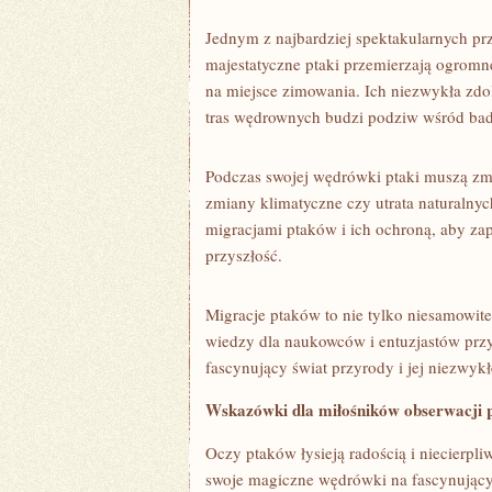
Jednym ‍z najbardziej spektakularnych pr
majestatyczne ptaki przemierzają ogromne o
na miejsce zimowania. Ich niezwykła zdoln
tras⁤ wędrownych budzi podziw‌ wśród ba
Podczas swojej wędrówki⁢ ptaki muszą zmag
zmiany klimatyczne czy utrata naturalnyc
migracjami ptaków i ich ochroną, aby z
przyszłość.
Migracje ptaków to nie tylko niesamowite
wiedzy dla naukowców i​ entuzjastów prz
fascynujący świat przyrody i jej niezwyk
Wskazówki dla miłośników obserwacji 
Oczy ptaków łysieją radością‍ i niecierpl
swoje magiczne​ wędrówki na ‌fascynujący