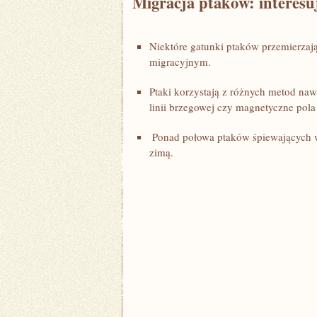
Migracja⁢ ptaków: interesu
Niektóre gatunki ptaków‍ przemierzaj
migracyjnym.
Ptaki korzystają ​z różnych metod‌ na
linii brzegowej czy magnetyczne​ pola
​ Ponad połowa ptaków śpiewających w
zimą.