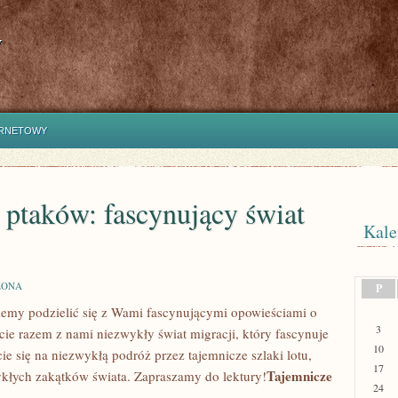
y
ERNETOWY
ptaków: fascynujący świat
Kale
ZONA
P
iemy podzielić się z Wami⁤ fascynującymi opowieściami o
3
 razem z nami niezwykły⁢ świat migracji, który fascynuje
10
ie się ‌na niezwykłą podróż przez ⁣tajemnicze szlaki lotu,
17
Tajemnicze
wykłych zakątków świata. Zapraszamy do lektury!
24