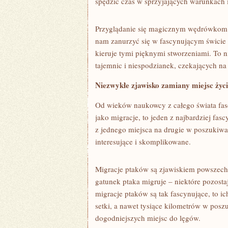
spędzić czas‌ w sprzyjających warunkach 
Przyglądanie się‍ magicznym wędrówkom 
nam zanurzyć się w fascynującym świcie ⁢mi
kieruje tymi pięknymi stworzeniami. To⁤ 
tajemnic i niespodzianek, czekających na
Niezwykłe zjawisko⁣ zamiany miejsc życ
Od wieków naukowcy z całego świata fasc
jako migracje, to jeden z najbardziej⁢ f
z jednego miejsca na ‍drugie ‍w poszukiw
interesujące i skomplikowane.
Migracje ptaków są zjawiskiem powszech
gatunek ptaka ‌migruje – niektóre pozostaj
migracje⁣ ptaków są tak fascynujące, to ic
setki, a nawet tysiące kilometrów w⁤ pos
dogodniejszych miejsc do ⁢lęgów.