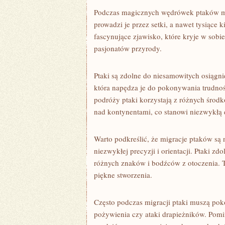
Podczas magicznych wędrówek ptaków moż
prowadzi je przez setki, a nawet tysiące
fascynujące zjawisko, które kryje w sobie
pasjonatów ⁤przyrody.
Ptaki‍ są​ zdolne‌ do niesamowitych osiągn
która napędza je⁣ do pokonywania trudno
podróży ptaki‌ korzystają z‌ różnych ⁢środ
nad ‍kontynentami, co stanowi niezwykłą d
Warto podkreślić, że‍ migracje ptaków s
niezwykłej precyzji i orientacji.⁤ Ptaki zd
różnych znaków i bodźców ⁣z otoczenia. To
piękne stworzenia.
Często podczas migracji ptaki muszą pok
pożywienia czy ataki drapieżników. Pomim