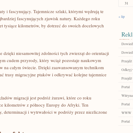
31
gaty i fascynujący. Tajemnicze szlaki, którymi wędrują te
« lip
najbardziej fascynujących zjawisk natury.‍ Każdego roku
wet tysiące kilometrów, by dotrzeć do swoich docelowych
Rekl
Dowiedz 
Dowiedz
zięki niesamowitej‍ zdolności tych ⁣zwierząt do orientacji
wym cudem⁣ przyrody, który ⁢wciąż pozostaje naukowym
Przejdź 
ów na całym świecie. Dzięki zaawansowanym technikom
Odkryj 
wać trasy​ migracyjne ptaków i odkrywać kolejne tajemnice
Przejdź 
Portal
Witryna
adów migracji jest ⁢podróż żurawi, które ⁢co roku
Portal
iące kilometrów z północy‌ Europy do Afryki. Ten
, determinacji i wytrwałości w podróży przez⁤ niezliczone
WWW
Portal