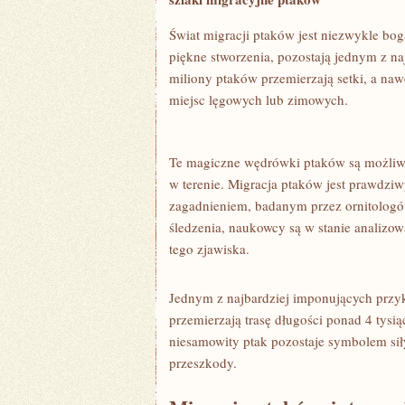
Świat migracji‍ ptaków‌ jest ‍niezwykle bo
piękne stworzenia, ​pozostają⁤ jednym ⁣z 
miliony ptaków przemierzają setki, a ⁤na
miejsc lęgowych‌ lub zimowych.
Te magiczne wędrówki ptaków są możliwe d
w terenie. Migracja ptaków jest prawdzi
zagadnieniem, badanym przez ornitolog
śledzenia, naukowcy są w​ stanie analizo
tego zjawiska.
Jednym z najbardziej imponujących przykł
przemierzają trasę długości‌ ponad 4 ⁣tys
niesamowity ptak pozostaje symbolem siły
przeszkody.