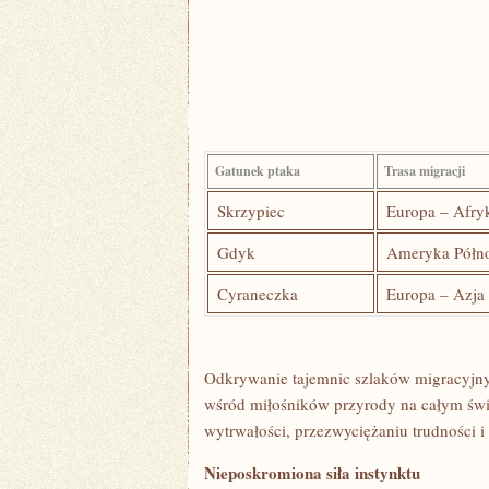
Gatunek ptaka
Trasa migracji
Skrzypiec
Europa – Afry
Gdyk
Ameryka Półno
Cyraneczka
Europa – Azja
Odkrywanie tajemnic szlaków ‌migracyjny
wśród miłośników przyrody na całym świeci
wytrwałości, przezwyciężaniu​ trudności⁤ i
Nieposkromiona siła instynktu