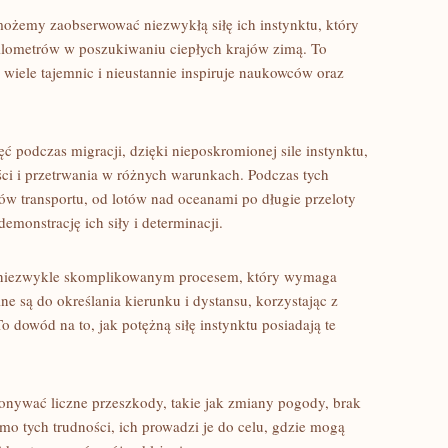
emy zaobserwować niezwykłą siłę ⁤ich instynktu, który
 kilometrów w poszukiwaniu ciepłych krajów zimą. To
 wiele tajemnic i ⁢nieustannie inspiruje ⁣naukowców oraz
ięć podczas migracji, dzięki nieposkromionej‌ sile instynktu,
ści i przetrwania w różnych warunkach. Podczas tych
ków transportu, od lotów⁢ nad oceanami po długie przeloty ​
emonstrację ich siły i determinacji.
ą ​niezwykle skomplikowanym ⁢procesem, ⁤który wymaga
olne są do określania kierunku i dystansu, korzystając z
 dowód na to,⁤ jak potężną siłę instynktu posiadają te
onywać liczne przeszkody, takie jak‌ zmiany pogody, brak
o tych trudności, ich⁣ prowadzi je‍ do celu, gdzie mogą