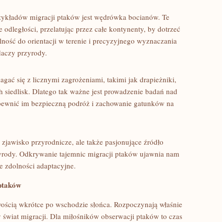
zykładów ⁤migracji ⁢ptaków jest wędrówka bocianów. Te
dległości, ‌przelatując ⁢przez całe kontynenty, by⁤ dotrzeć
ość do⁣ orientacji ​w terenie‌ i precyzyjnego wyznaczania⁢
daczy przyrody.
ać się‍ z licznymi⁣ zagrożeniami, takimi jak drapieżniki,
h siedlisk. Dlatego tak ważne jest prowadzenie badań nad
apewnić im bezpieczną podróż i zachowanie gatunków na
 zjawisko przyrodnicze, ale także pasjonujące źródło
yrody. ‍Odkrywanie tajemnic migracji ptaków ujawnia nam‌
łe zdolności adaptacyjne.
ptaków
iwością wkrótce po wschodzie słońca.⁢ Rozpoczynają właśnie
 świat migracji. Dla miłośników obserwacji ptaków ⁣to czas