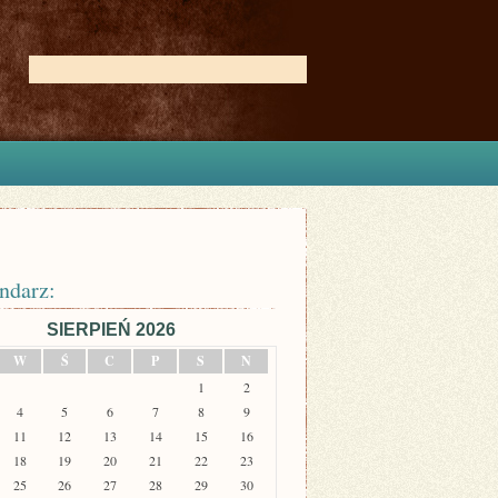
ndarz:
SIERPIEŃ 2026
W
Ś
C
P
S
N
1
2
4
5
6
7
8
9
11
12
13
14
15
16
18
19
20
21
22
23
25
26
27
28
29
30