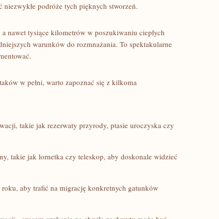
zić niezwykłe podróże tych⁢ pięknych stworzeń.
i, a nawet tysiące kilometrów w poszukiwaniu ciepłych
dniejszych warunków do rozmnażania. To spektakularne
umentować.
taków w pełni, warto⁢ zapoznać ⁣się z kilkoma
cji,⁢ takie ‌jak rezerwaty przyrody, ptasie uroczyska⁣ czy
ny, takie jak lornetka czy teleskop, aby doskonale widzieć
roku,⁣ aby trafić na migrację ‌konkretnych gatunków