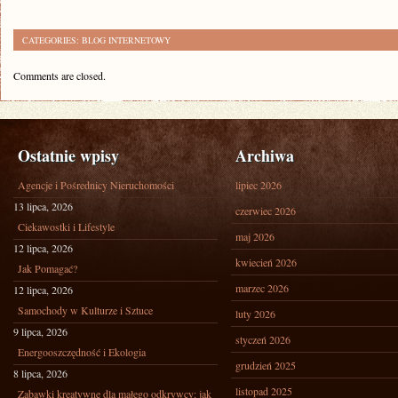
CATEGORIES:
BLOG INTERNETOWY
Comments are closed.
Ostatnie wpisy
Archiwa
Agencje i Pośrednicy Nieruchomości
lipiec 2026
13 lipca, 2026
czerwiec 2026
Ciekawostki i Lifestyle
maj 2026
12 lipca, 2026
kwiecień 2026
Jak Pomagać?
marzec 2026
12 lipca, 2026
Samochody w Kulturze i Sztuce
luty 2026
9 lipca, 2026
styczeń 2026
Energooszczędność i Ekologia
grudzień 2025
8 lipca, 2026
listopad 2025
Zabawki kreatywne dla małego odkrywcy: jak