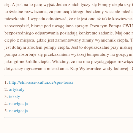
się. A jest na to parę wyjść. Jeden z nich tyczy się Pompy ciepła cz
to świetne rozwiązanie, za pomocą którego będziemy w stanie mieć
mieszkaniu. I wypada odnotować, że nie jest ono aż takie kosztown
zaoszczędzić, biorąc pod uwagę inne sprzęty. Poza tym Pompa CWU
bezpośredniego odparowania posiadają konkretne zadanie. Maj one 
ciepło z miejsca, gdzie jest zamontowany zimny wymiennik ciepła. 
jest dolnym źródłem pompy ciepła. Jest to dopuszczalne przy niskiej
pompa absorbuje się przekazaniem wyższej temperatury na gorąc
jako górne źródło ciepła. Widzimy, że ma ona przyciągające rozwiąza
dotyczący ogrzewania mieszkania. Kup Wytwornice wody lodowej i 
1.
http://elm-asse-kultur.de/spis-tresci
2.
artykuly
3.
teksty
4.
nawigacja
5.
nawigacja