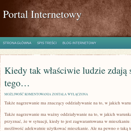
Portal Internetowy
STRONA GŁÓWNA
SPIS TREŚCI
BLOG INTERNETOWY
Kiedy tak właściwie ludzie zdają 
tego…
KIEDY
MOŻLIWOŚĆ KOMENTOWANIA
ZOSTAŁA WYŁĄCZONA
TAK
Także nagrzewanie ma znaczący oddziaływanie na to, w jakich war
WŁAŚCIWIE
LUDZIE
ZDAJĄ
Także nagrzewanie ma ważny oddziaływanie na to, w jakich warun
SOBIE
SPRAWĘ
przyznać, że w sytuacji, kiedy to jest zagwarantowana w mieszkani
Z
możliwość adekwatnie użytkować mieszkanie. Ale na pewno o taką 
TEGO…