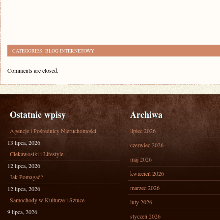
CATEGORIES:
BLOG INTERNETOWY
Comments are closed.
Ostatnie wpisy
Archiwa
Agencje i Pośrednicy Nieruchomości
lipiec 2026
13 lipca, 2026
czerwiec 2026
Ciekawostki i Lifestyle
maj 2026
12 lipca, 2026
kwiecień 2026
Jak Pomagać?
marzec 2026
12 lipca, 2026
Samochody w Kulturze i Sztuce
luty 2026
9 lipca, 2026
styczeń 2026