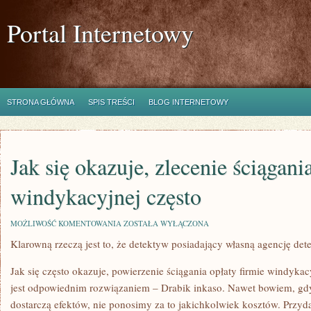
Portal Internetowy
STRONA GŁÓWNA
SPIS TREŚCI
BLOG INTERNETOWY
Jak się okazuje, zlecenie ściągani
windykacyjnej często
JAK
MOŻLIWOŚĆ KOMENTOWANIA
ZOSTAŁA WYŁĄCZONA
SIĘ
Klarowną rzeczą jest to, że detektyw posiadający własną agencję det
OKAZUJE,
ZLECENIE
ŚCIĄGANIA
Jak się często okazuje, powierzenie ściągania opłaty firmie windyk
OPŁATY
FIRMIE
jest odpowiednim rozwiązaniem – Drabik inkaso. Nawet bowiem, gdy 
WINDYKACYJNEJ
dostarczą efektów, nie ponosimy za to jakichkolwiek kosztów. Przyd
CZĘSTO