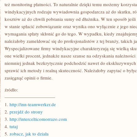
też monitoring płatności. To naturalnie dzięki temu możemy korzysta
windykacyjnych rodzaju wywiadownia gospodarcza aż do skutku, ró
kosztów aż do chwili pobrania sumy od dłużnika. W ten sposób jeśli 
w stanie spłacić zobowiązanie oraz wynika ono wyłącznie z jego nie
wymagania spłaty skłonić go do tego. W wypadku, kiedy znajdujemy 
należałoby zameldować się do profesjonalistów z tej branży, takich 
Wyspecjalizowane firmy windykacyjne charakteryzują się wielką sku
one wielki procent, jednakże nasze szanse na odzyskania należności
niemniej jednak bezkrytycznie podchodzić nawet do ekskluzywnych k
sprawić ich metody i realną skuteczność. Należałoby zapytać o byłyc
zasięgnąć opinii o firmie.
źródło:
———————————
1.
http://inn-teamwerker.de
2.
przejdź do strony
3.
http://intercelticomorrazo.com
4.
tutaj
5.
zobacz, jak to działa