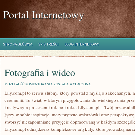
Portal Internetowy
STRONA GŁÓWNA
SPIS TREŚCI
BLOG INTERNETOWY
Fotografia i wideo
FOTOGRAFIA
MOŻLIWOŚĆ KOMENTOWANIA
ZOSTAŁA WYŁĄCZONA
I
Lily.com.pl to serwis ślubny, który powstał z myślą o zakochanych, 
WIDEO
ceremonii. To świat, w którym przygotowania do wielkiego dnia przes
kreatywnym procesem krok po kroku. Lily.com.pl – Twój przewodnik 
łączy w sobie inspiracje, merytoryczne wskazówki oraz perspektyw
stworzyć niezapomniane przyjęcie dopracowaną w każdym szczegól
Lily.com.pl odnajdziesz kompleksowe artykuły, które prowadzą narz