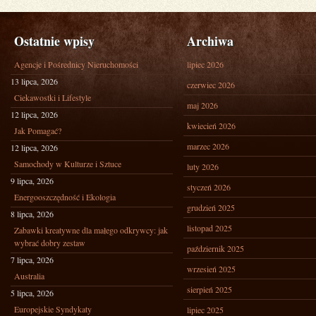
Ostatnie wpisy
Archiwa
Agencje i Pośrednicy Nieruchomości
lipiec 2026
13 lipca, 2026
czerwiec 2026
Ciekawostki i Lifestyle
maj 2026
12 lipca, 2026
kwiecień 2026
Jak Pomagać?
marzec 2026
12 lipca, 2026
Samochody w Kulturze i Sztuce
luty 2026
9 lipca, 2026
styczeń 2026
Energooszczędność i Ekologia
grudzień 2025
8 lipca, 2026
listopad 2025
Zabawki kreatywne dla małego odkrywcy: jak
wybrać dobry zestaw
październik 2025
7 lipca, 2026
wrzesień 2025
Australia
sierpień 2025
5 lipca, 2026
Europejskie Syndykaty
lipiec 2025