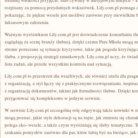
średniej wielkości przyjęcie, ślub cywilny w nietypowym miejscu – ka
rozpisany za pomocą przydatnych wskazówek. Lily.com.pl pomaga d
pokazując, że piękne wesele jest możliwe zarówno przy niewielkim bu
luksusowym założeniu.
Ważnym wyróżnikiem Lily.com.pl jest doświadczenie konsultanta ślu
zaglądają za scenę branży ślubnej, dzięki czemu Para Młoda mogą 
stronie poruszane są sytuacje kryzysowe, takie jak pogoda krzyżując
ślubu, z propozycją strategii ratunkowych. Lily.com.pl uczy, że świa
lista zadań, ale przede wszystkim kontrola nad sytuacją.
Lily.com.pl to przestrzeń dla wrażliwych, ale również strefa dla pra
z organizacją, a styl łączy się z praktycznymi rozwiązaniami. inspirac
z organizacją dokumentów, takimi jak formalności ślubne. Dzięki t
przygotować się kompleksowo w jednym serwisie.
W serwisie Lily.com.pl szczególną rolę odgrywają także nowinki w m
mogą poznać, jakie style dekoracji są na topie, jak zmienia się chara
polega eko–wesele, a także czym wyróżniają się śluby tematyczne. 
szukania pomysłów zarówno dla par, które lubią być na bieżąco, jak i 