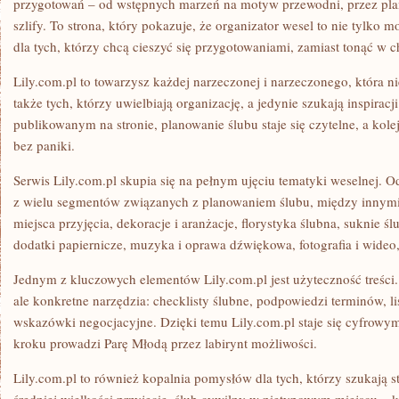
przygotowań – od wstępnych marzeń na motyw przewodni, przez plan
szlify. To strona, który pokazuje, że organizator wesel to nie tylko 
dla tych, którzy chcą cieszyć się przygotowaniami, zamiast tonąć w c
Lily.com.pl to towarzysz każdej narzeczonej i narzeczonego, która ni
także tych, którzy uwielbiają organizację, a jedynie szukają inspira
publikowanym na stronie, planowanie ślubu staje się czytelne, a kol
bez paniki.
Serwis Lily.com.pl skupia się na pełnym ujęciu tematyki weselnej. O
z wielu segmentów związanych z planowaniem ślubu, między innymi
miejsca przyjęcia, dekoracje i aranżacje, florystyka ślubna, suknie ś
dodatki papiernicze, muzyka i oprawa dźwiękowa, fotografia i wideo, 
Jednym z kluczowych elementów Lily.com.pl jest użyteczność treści. 
ale konkretne narzędzia: checklisty ślubne, podpowiedzi terminów, lis
wskazówki negocjacyjne. Dzięki temu Lily.com.pl staje się cyfrowy
kroku prowadzi Parę Młodą przez labirynt możliwości.
Lily.com.pl to również kopalnia pomysłów dla tych, którzy szukają s