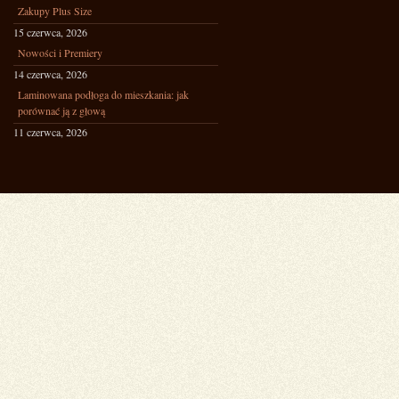
Zakupy Plus Size
15 czerwca, 2026
Nowości i Premiery
14 czerwca, 2026
Laminowana podłoga do mieszkania: jak
porównać ją z głową
11 czerwca, 2026