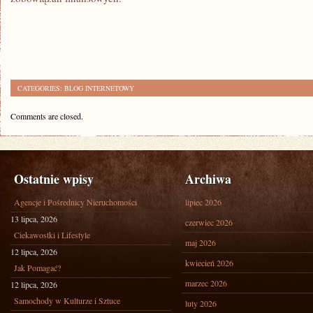
CATEGORIES:
BLOG INTERNETOWY
Comments are closed.
Ostatnie wpisy
Archiwa
Agencje i Pośrednicy Nieruchomości
lipiec 2026
13 lipca, 2026
czerwiec 2026
Ciekawostki i Lifestyle
maj 2026
12 lipca, 2026
kwiecień 2026
Jak Pomagać?
marzec 2026
12 lipca, 2026
Samochody w Kulturze i Sztuce
luty 2026