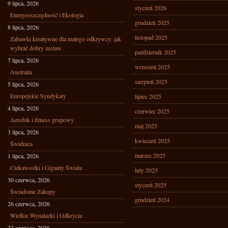
9 lipca, 2026
styczeń 2026
Energooszczędność i Ekologia
grudzień 2025
8 lipca, 2026
listopad 2025
Zabawki kreatywne dla małego odkrywcy: jak
wybrać dobry zestaw
październik 2025
7 lipca, 2026
wrzesień 2025
Australia
sierpień 2025
5 lipca, 2026
Europejskie Syndykaty
lipiec 2025
4 lipca, 2026
czerwiec 2025
Aerobik i fitness grupowy
maj 2025
3 lipca, 2026
kwiecień 2025
Świdnica
marzec 2025
1 lipca, 2026
Ciekawostki i Giganty Świata
luty 2025
30 czerwca, 2026
styczeń 2025
Świadome Zakupy
grudzień 2024
26 czerwca, 2026
Wielkie Wynalazki i Odkrycia
23 czerwca, 2026