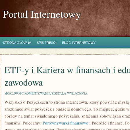
Portal Internetowy
STRONA GŁÓWNA
SPIS TREŚCI
BLOG INTERNETOWY
ETF-y i Kariera w finansach i ed
zawodowa
ETF-
MOŻLIWOŚĆ KOMENTOWANIA
ZOSTAŁA WYŁĄCZONA
Y
Wszystko o Pożyczkach to strona internetowa, który powstał z myślą 
I
KARIERA
zrozumieć świat pożyczek i budżetu domowego. To miejsce, gdzie w
W
FINANSACH
porady na temat świadomego pożyczania, spłacania zobowiązań oraz
I
finansów. Polecamy:
Porównywarki finansowe
i Podróże i finanse. P
EDUKACJA
ZAWODOWA
stawia na prostotę i konkret. Zamiast skomplikowanego języka pra