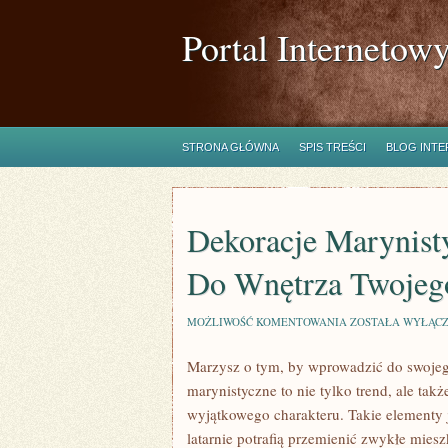
Portal Internetow
STRONA GŁÓWNA
SPIS TREŚCI
BLOG INT
Dekoracje Marynist
Do Wnętrza Twoje
DEKORACJE
MOŻLIWOŚĆ KOMENTOWANIA
ZOSTAŁA WYŁĄC
MARYNISTYCZNE:
JAK
Marzysz o tym, by wprowadzić do swojeg
PRZYNIEŚĆ
OCEAN
marynistyczne to nie tylko trend, ale takż
DO
WNĘTRZA
wyjątkowego charakteru. Takie elementy 
TWOJEGO
latarnie potrafią przemienić zwykłe mies
DOMU?