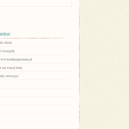
ama:
do oferty
 szczegóły
www.instalacjepoznan.pl
się więcej tutaj
, aby otworzyć