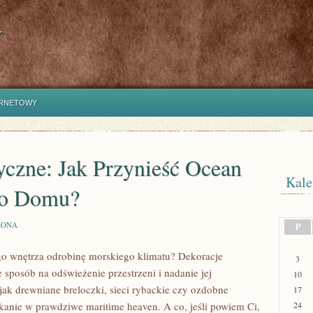
y
ERNETOWY
yczne: Jak Przynieść Ocean
Kale
go Domu?
ZONA
P
o wnętrza odrobinę morskiego klimatu? Dekoracje
3
e sposób na odświeżenie przestrzeni i nadanie jej
10
jak drewniane breloczki, sieci rybackie czy ozdobne
17
zkanie w prawdziwe maritime heaven. A co, jeśli powiem Ci,
24