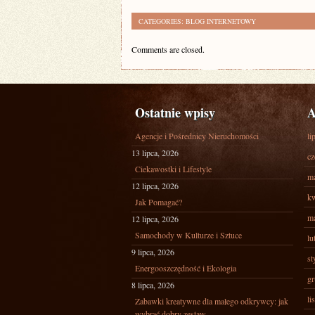
CATEGORIES:
BLOG INTERNETOWY
Comments are closed.
Ostatnie wpisy
A
Agencje i Pośrednicy Nieruchomości
li
13 lipca, 2026
cz
Ciekawostki i Lifestyle
ma
12 lipca, 2026
kw
Jak Pomagać?
ma
12 lipca, 2026
Samochody w Kulturze i Sztuce
lu
9 lipca, 2026
st
Energooszczędność i Ekologia
gr
8 lipca, 2026
li
Zabawki kreatywne dla małego odkrywcy: jak
wybrać dobry zestaw