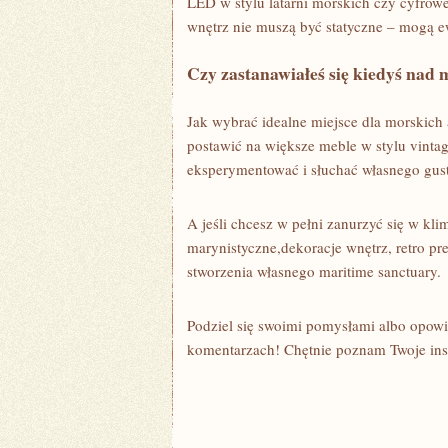
LED w stylu latarni morskich czy cyfrowe
wnętrz nie muszą być statyczne – mogą 
Czy zastanawiałeś się kiedyś nad 
Jak wybrać idealne miejsce dla morskich
postawić na większe meble w stylu vinta
eksperymentować i słuchać własnego gus
A jeśli chcesz w pełni zanurzyć się w kli
marynistyczne,dekoracje wnętrz, retro pr
stworzenia własnego maritime sanctuary.
Podziel się swoimi pomysłami albo opow
komentarzach! Chętnie poznam Twoje insp