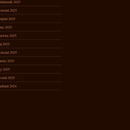
ździernik 2025
zesień 2025
erpień 2025
piec 2025
erwiec 2025
j 2025
iecień 2025
rzec 2025
ty 2025
yczeń 2025
udzień 2024