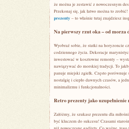
że można je zestawić z nowoczesnym desi
Przekonaj się, jak łatwo można to zrobić!
prezenty
– to właśnie tutaj znajdziesz ins
Na pierwszy rzut oka – od morza
Wyobraź sobie, że statki na horyzoncie 
codziennego życia. Dekoracje marynistycz
inwestować w kosztowne remonty – wysta
nawiązywać do morskiej tradycji. To jakb
panuje miejski zgiełk. Często porównuje 
nostalgię i ciepło dawnych czasów, a jed
minimalizmu i funkcjonalności.
Retro prezenty jako uzupełnienie m
Załóżmy, że szukasz prezentu dla miłośni
być kluczem do sukcesu! Czasami starośn
niż nowoczesne gadżety. Co ważne, tego 