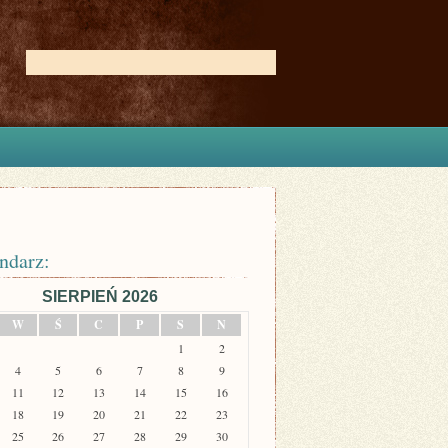
ndarz:
SIERPIEŃ 2026
W
Ś
C
P
S
N
1
2
4
5
6
7
8
9
11
12
13
14
15
16
18
19
20
21
22
23
25
26
27
28
29
30