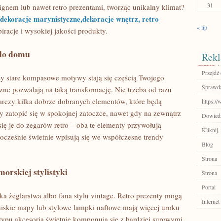
31
gnem lub nawet retro prezentami, tworząc unikalny klimat?
dekoracje marynistyczne,dekoracje wnętrz, retro
« lip
piracje i wysokiej jakości produkty.
 do domu
Rekl
Przejdź 
czy stare kompasowe motywy stają się częścią Twojego
Sprawdź
ne pozwalają na taką transformację. Nie trzeba od razu
rczy kilka dobrze dobranych elementów, które będą
https://
y zatopić się w spokojnej zatoczce, nawet gdy na zewnątrz
Dowiedz 
się je do zegarów retro – oba te elementy przywołują
Kliknij
nocześnie świetnie wpisują się we współczesne trendy
Blog
Strona
orskiej stylistyki
Strona
Portal
ka żeglarstwa albo fana stylu vintage. Retro prezenty mogą
Internet
iskie mapy lub stylowe lampki naftowe mają więcej uroku
typu akcesoria świetnie komponują się z bardziej surowymi