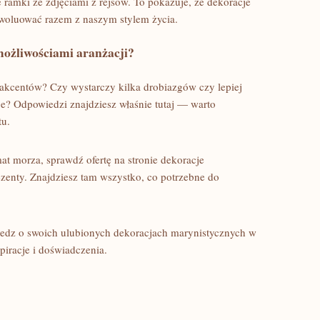
 ramki ze zdjęciami z rejsów. To pokazuje, że dekoracje
ewoluować razem z naszym stylem życia.
możliwościami aranżacji?
 akcentów? Czy wystarczy kilka drobiazgów czy lepiej
ge? Odpowiedzi znajdziesz właśnie tutaj — warto
tu.
mat morza, sprawdź ofertę na stronie dekoracje
ezenty. Znajdziesz tam wszystko, co potrzebne do
iedz o swoich ulubionych dekoracjach marynistycznych w
iracje i doświadczenia.