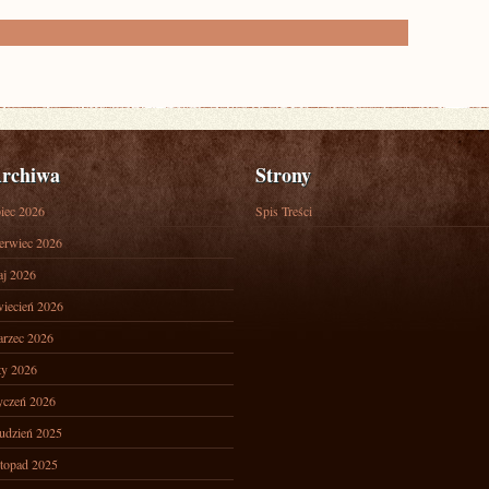
rchiwa
Strony
piec 2026
Spis Treści
erwiec 2026
j 2026
iecień 2026
rzec 2026
ty 2026
yczeń 2026
udzień 2025
stopad 2025