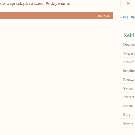
droweprzekąski #dzieci #odżywianie
30
CONTINUE
« maj
lip
Rekl
Dowiedz 
Więcej 
Przejdź 
babybu
Przeczyt
Strona
Internet
Strona
Blog
Serwis