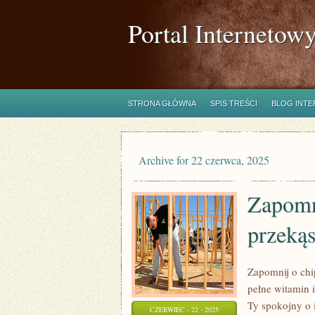
Portal Internetow
STRONA GŁÓWNA
SPIS TREŚCI
BLOG INT
Archive for 22 czerwca, 2025
Zapomn
przekąs
Zapomnij o chi
pełne witamin 
Ty spokojny o 
CZERWIEC - 22 - 2025