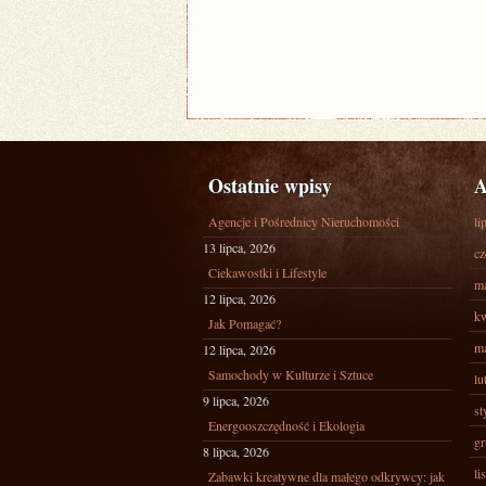
Ostatnie wpisy
A
Agencje i Pośrednicy Nieruchomości
li
13 lipca, 2026
cz
Ciekawostki i Lifestyle
ma
12 lipca, 2026
kw
Jak Pomagać?
ma
12 lipca, 2026
Samochody w Kulturze i Sztuce
lu
9 lipca, 2026
st
Energooszczędność i Ekologia
gr
8 lipca, 2026
li
Zabawki kreatywne dla małego odkrywcy: jak