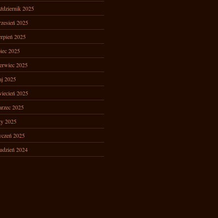
ździernik 2025
zesień 2025
erpień 2025
piec 2025
erwiec 2025
j 2025
iecień 2025
rzec 2025
ty 2025
yczeń 2025
udzień 2024