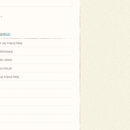
 »
ama:
się więcej tutaj
informacji
do oferty
m.com.pl
aj więcej tutaj