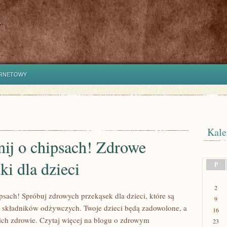
y
ERNETOWY
Kale
ij o chipsach! Zdrowe
ki dla dzieci
P
2
psach! Spróbuj zdrowych przekąsek dla dzieci, które są
9
i składników odżywczych. Twoje dzieci będą zadowolone, a
16
ich zdrowie. Czytaj więcej na blogu o zdrowym
23