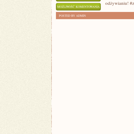
odżywianiu! #z
ZAPOMNIJ
MOŻLIWOŚĆ KOMENTOWANIA
O
ZOSTAŁA WYŁĄCZONA
POSTED BY ADMIN
CHIPSACH!
ZDROWE
PRZEKĄSKI
DLA
DZIECI