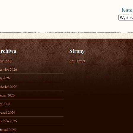
Kate
Kategorie
rchiwa
Strony
piec 2026
Spis Treści
erwiec 2026
j 2026
iecień 2026
rzec 2026
ty 2026
yczeń 2026
udzień 2025
stopad 2025