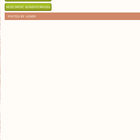
BUDOWNICTWO
MOŻLIWOŚĆ KOMENTOWANIA
ZRÓWNOWAŻONE:
ZOSTAŁA WYŁĄCZONA
POSTED BY ADMIN
CO
TO
TAKIEGO?