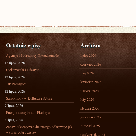
Ostatnie wpisy
Archiwa
Agencje i Pośrednicy Nieruchomości
lipiec 2026
13 lipca, 2026
czerwiec 2026
Ciekawostki i Lifestyle
maj 2026
12 lipca, 2026
kwiecień 2026
Jak Pomagać?
marzec 2026
12 lipca, 2026
Samochody w Kulturze i Sztuce
luty 2026
9 lipca, 2026
styczeń 2026
Energooszczędność i Ekologia
grudzień 2025
8 lipca, 2026
listopad 2025
Zabawki kreatywne dla małego odkrywcy: jak
wybrać dobry zestaw
październik 2025