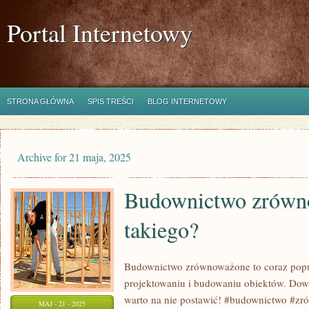
Portal Internetowy
STRONA GŁÓWNA
SPIS TREŚCI
BLOG INTERNETOWY
Archive for 21 maja, 2025
Budownictwo zrówno
takiego?
Budownictwo zrównoważone to coraz popul
projektowaniu i budowaniu obiektów. Dowie
warto na nie postawić! #budownictwo #z
MAJ - 21 - 2025