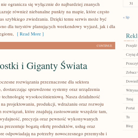
31
ie ogranicza się wyłącznie do najbardziej znanych
okazuje również niebanalne punkty na mapie, które często
« lip
s szybkiego zwiedzania. Dzięki temu serwis może być
o dla turystów planujących weekendowy wyjazd, jak i dla
egionu,
[ Read More ]
Rekl
Przejdź 
CONTINUE
Czytaj d
stki i Giganty Świata
Przeczyt
Zobacz w
czesne rozwiązania przeznaczone dla sektora
Dowiedz 
 dostarczając sprawdzone systemy oraz urządzenia
Witryna
 technologię wysokociśnieniową. Nasza działalność
Tutaj
ę na projektowaniu, produkcji, wdrażaniu oraz rozwoju
Portal
rozwiązań, które znajdują zastosowanie wszędzie tam,
Tu
ę wydajność, precyzja oraz pewność wykonywanych
na prezentuje bogatą ofertę produktów, usług oraz
Blog
tóre odpowiadają na potrzeby nowoczesnego przemysłu i