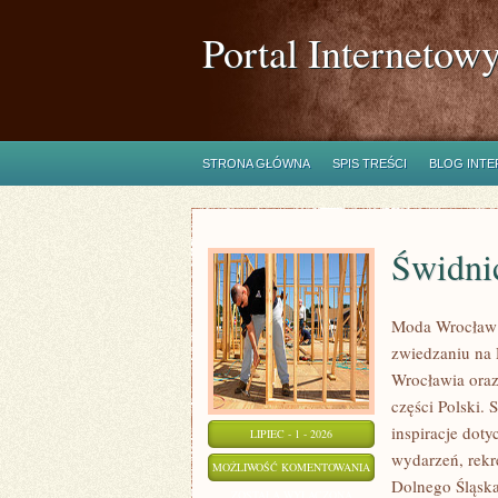
Portal Internetow
STRONA GŁÓWNA
SPIS TREŚCI
BLOG INT
Świdni
Moda Wrocław 
zwiedzaniu na
Wrocławia oraz
części Polski.
inspiracje doty
LIPIEC - 1 - 2026
wydarzeń, rekr
ŚWIDNICA
MOŻLIWOŚĆ KOMENTOWANIA
Dolnego Śląska.
ZOSTAŁA WYŁĄCZONA