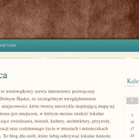
y
ERNETOWY
ca
Kale
to wielowątkowy serwis internetowy poświęcony
 Dolnym Śląsku, ze szczególnym uwzględnieniem
P
 miejscowości, które tworzą niezwykle inspirującą mapę tej
 Strona jest miejscem, w którym można znaleźć lokalne
3
czące zwiedzania, historii, kultury, architektury, przyrody,
10
eacji oraz codziennego życia w miastach i miasteczkach
17
 To blog dla osób, które lubią odkrywać lokalne historie.
24