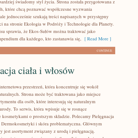
bardziej świadomy styl życia. Strona została przygotowana z
ch, które chcą poznawać współczesne wyzwania
ale jednocześnie szukają treści napisanych w przystępny
i na stronie Ekologia w Podróży i Technologie dla Planety.
isu sprawia, że Ekos-Sułów można traktować jako
mpendium dla każdego, kto zastanawia się,
[ Read More ]
CONTINUE
acja ciała i włosów
internetowa przestrzeń, która koncentruje się wokół
uralnych. Strona może być traktowana jako miejsce
rtymentu dla osób, które interesują się naturalnym
urody. To serwis, która wpisuje się w rosnące
e kosmetykami o prostszym składzie. Polecamy Pielęgnacja
 i Dermokosmetyki i skóra problematyczna. Głównym
 jest asortyment związany z urodą i pielęgnacją.