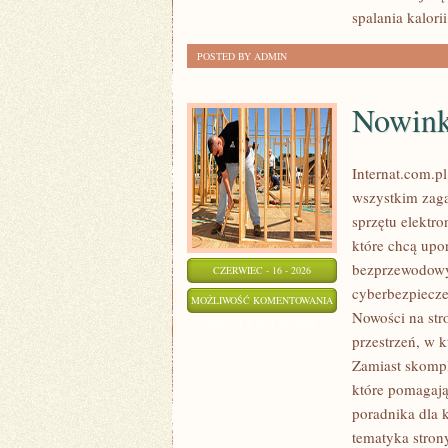
spalania kalorii
POSTED BY ADMIN
Nowinki
Internat.com.pl
wszystkim zaga
sprzętu elektr
które chcą upo
bezprzewodowy
CZERWIEC - 16 - 2026
cyberbezpiecze
NOWINKI
MOŻLIWOŚĆ KOMENTOWANIA
Nowości na stro
I
ZOSTAŁA WYŁĄCZONA
przestrzeń, w 
TRENDY
Zamiast skompl
W
które pomagają
INTERNECIE
poradnika dla 
tematyka stron