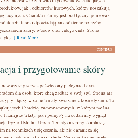
oże zainteresować zarówno użytkowników szukających
roduktów, jak i odbiorców hurtowych, którzy poszukują
ęgnacyjnych. Charakter strony jest praktyczny, ponieważ
produktach, które odpowiadają na codzienne potrzeby
yszczaniem skóry, włosów oraz całego ciała. Strona
matykę
[ Read More ]
CONTINUE
acja i przygotowanie skóry
to nowoczesny serwis poświęcony pielęgnacji oraz
radom dla osób, które chcą zadbać o swój styl. Strona ma
iracyjny i łączy w sobie tematy związane z kosmetykami. To
zątkujących i bardziej zaawansowanych, w którym można
o luźniejsze teksty, jak i pomysły na codzienny wygląd.
acja fryzur i Moda i Uroda. Tematyka strony skupia się
m na technikach upiększania, ale nie ogranicza się
amego malowania twarzy. Studio Veriss pokazuje urodę