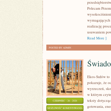
przedsiębiorst
ŚWIATA
Polecam Przemy
wysokociśnieni
wymagających 
realizację pro
usuwaniem pow
Read More ]
POSTED BY ADMIN
Świado
Ekos-Sułów to i
pokazuje, że o
wyrzeczeń, sko
w którym czyte
teksty dotycz
CZERWIEC - 26 - 2026
gotowania, ene
ŚWIADOME
MOŻLIWOŚĆ KOMENTOWANIA