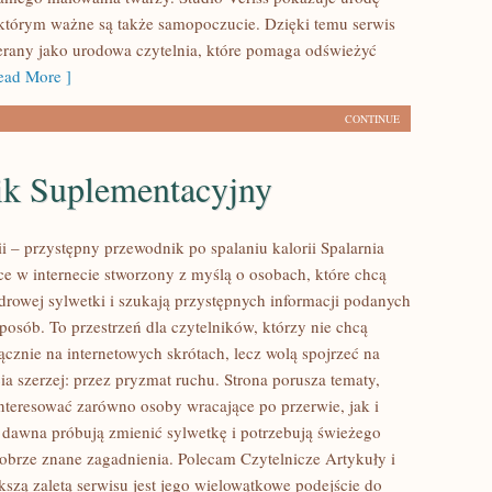
 którym ważne są także samopoczucie. Dzięki temu serwis
rany jako urodowa czytelnia, które pomaga odświeżyć
ad More ]
CONTINUE
ik Suplementacyjny
ii – przystępny przewodnik po spalaniu kalorii Spalarnia
sce w internecie stworzony z myślą o osobach, które chcą
drowej sylwetki i szukają przystępnych informacji podanych
posób. To przestrzeń dla czytelników, którzy nie chcą
ącznie na internetowych skrótach, lecz wolą spojrzeć na
ia szerzej: przez pryzmat ruchu. Strona porusza tematy,
nteresować zarówno osoby wracające po przerwie, jak i
d dawna próbują zmienić sylwetkę i potrzebują świeżego
dobrze znane zagadnienia. Polecam Czytelnicze Artykuły i
kszą zaletą serwisu jest jego wielowątkowe podejście do