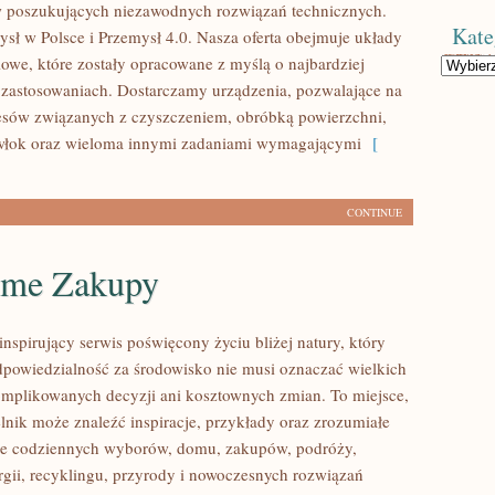
w poszukujących niezawodnych rozwiązań technicznych.
Kate
sł w Polsce i Przemysł 4.0. Nasza oferta obejmuje układy
owe, które zostały opracowane z myślą o najbardziej
Kategorie
zastosowaniach. Dostarczamy urządzenia, pozwalające na
cesów związanych z czyszczeniem, obróbką powierzchni,
łok oraz wieloma innymi zadaniami wymagającymi
[
CONTINUE
me Zakupy
nspirujący serwis poświęcony życiu bliżej natury, który
dpowiedzialność za środowisko nie musi oznaczać wielkich
mplikowanych decyzji ani kosztownych zmian. To miejsce,
lnik może znaleźć inspiracje, przykłady oraz zrozumiałe
ące codziennych wyborów, domu, zakupów, podróży,
rgii, recyklingu, przyrody i nowoczesnych rozwiązań