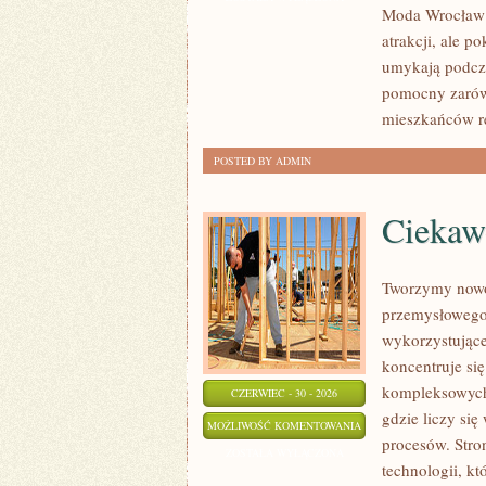
Moda Wrocław n
atrakcji, ale p
umykają podcza
pomocny zarówn
mieszkańców r
POSTED BY ADMIN
Ciekawo
Tworzymy nowo
przemysłowego,
wykorzystujące
koncentruje si
kompleksowych 
CZERWIEC - 30 - 2026
gdzie liczy si
CIEKAWOSTKI
MOŻLIWOŚĆ KOMENTOWANIA
procesów. Stro
I
ZOSTAŁA WYŁĄCZONA
technologii, k
GIGANTY