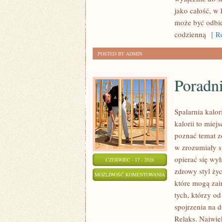
PRZYGOTOWANIE
jako całość, w
SKÓRY
może być odbie
codzienną
[ Re
POSTED BY ADMIN
Poradn
Spalarnia kalor
kalorii to miej
poznać temat z
w zrozumiały s
opierać się wył
CZERWIEC - 17 - 2026
zdrowy styl życ
PORADNIK
MOŻLIWOŚĆ KOMENTOWANIA
które mogą zai
SUPLEMENTACYJNY
ZOSTAŁA WYŁĄCZONA
tych, którzy o
spojrzenia na 
Relaks. Najwię