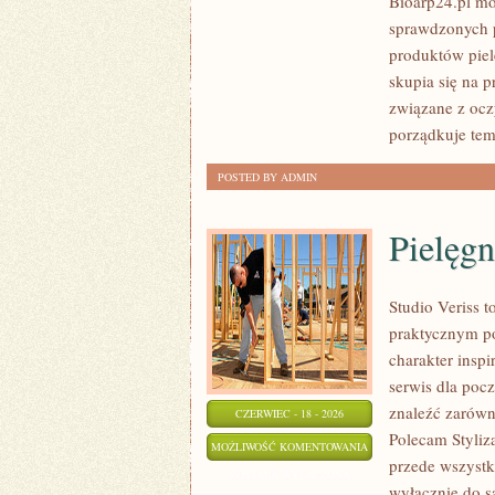
Bioarp24.pl m
I
sprawdzonych p
WŁOSÓW
produktów piel
skupia się na 
związane z ocz
porządkuje te
POSTED BY ADMIN
Pielęgn
Studio Veriss 
praktycznym po
charakter insp
serwis dla poc
znaleźć zarówn
CZERWIEC - 18 - 2026
Polecam Styliz
PIELĘGNACJA
MOŻLIWOŚĆ KOMENTOWANIA
przede wszystki
I
ZOSTAŁA WYŁĄCZONA
wyłącznie do s