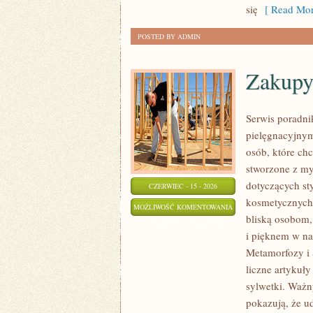
się
[ Read Mor
POSTED BY ADMIN
Zakupy
Serwis poradni
pielęgnacyjnym
osób, które ch
stworzone z my
dotyczących sty
CZERWIEC - 15 - 2026
kosmetycznych 
ZAKUPY
MOŻLIWOŚĆ KOMENTOWANIA
bliską osobom,
PLUS
ZOSTAŁA WYŁĄCZONA
i pięknem w na
SIZE
Metamorfozy i 
liczne artykuły
sylwetki. Ważn
pokazują, że u