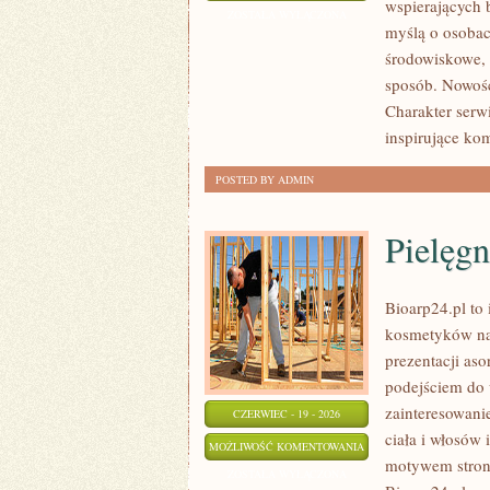
wspierających 
ZAKUPY
ZOSTAŁA WYŁĄCZONA
myślą o osoba
środowiskowe, 
sposób. Nowośc
Charakter serw
inspirujące ko
POSTED BY ADMIN
Pielęgn
Bioarp24.pl to 
kosmetyków nat
prezentacji aso
podejściem do 
zainteresowani
CZERWIEC - 19 - 2026
ciała i włosów
PIELĘGNACJA
MOŻLIWOŚĆ KOMENTOWANIA
motywem strony
CIAŁA
ZOSTAŁA WYŁĄCZONA