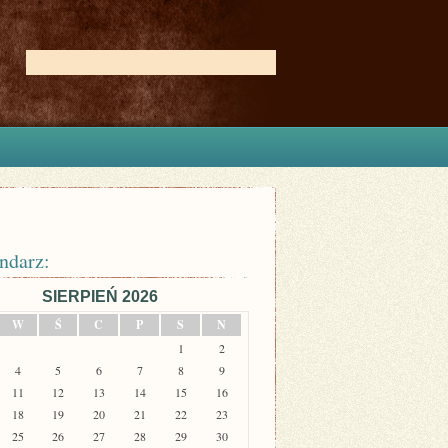
ndarz:
SIERPIEŃ 2026
W
Ś
C
P
S
N
1
2
4
5
6
7
8
9
11
12
13
14
15
16
18
19
20
21
22
23
25
26
27
28
29
30