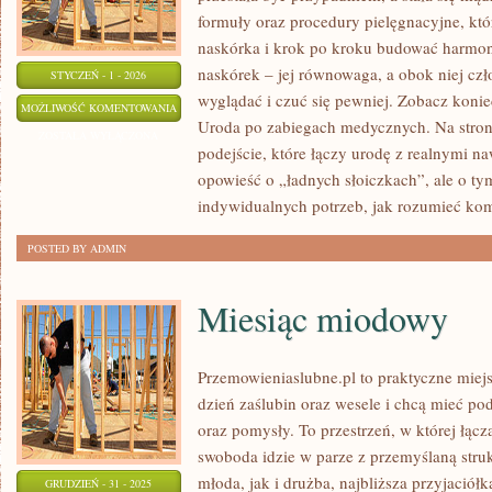
formuły oraz procedury pielęgnacyjne, kt
naskórka i krok po kroku budować harmon
naskórek – jej równowaga, a obok niej czło
STYCZEŃ - 1 - 2026
wyglądać i czuć się pewniej. Zobacz koni
SKŁADNIKI
MOŻLIWOŚĆ KOMENTOWANIA
Uroda po zabiegach medycznych. Na stroni
AKTYWNE
ZOSTAŁA WYŁĄCZONA
podejście, które łączy urodę z realnymi na
I
opowieść o „ładnych słoiczkach”, ale o ty
ANALIZA
indywidualnych potrzeb, jak rozumieć ko
INCI
POSTED BY ADMIN
Miesiąc miodowy
Przemowieniaslubne.pl to praktyczne miejs
dzień zaślubin oraz wesele i chcą mieć po
oraz pomysły. To przestrzeń, w której łącz
swoboda idzie w parze z przemyślaną stru
młoda, jak i drużba, najbliższa przyjaciół
GRUDZIEŃ - 31 - 2025