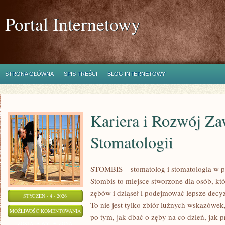
Portal Internetowy
STRONA GŁÓWNA
SPIS TREŚCI
BLOG INTERNETOWY
Kariera i Rozwój Z
Stomatologii
STOMBIS – stomatolog i stomatologia w p
Stombis to miejsce stworzone dla osób, kt
zębów i dziąseł i podejmować lepsze decy
STYCZEŃ - 4 - 2026
To nie jest tylko zbiór luźnych wskazówe
KARIERA
MOŻLIWOŚĆ KOMENTOWANIA
po tym, jak dbać o zęby na co dzień, jak 
I
ZOSTAŁA WYŁĄCZONA