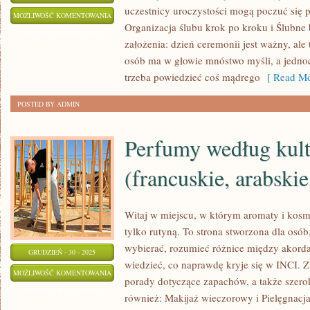
uczestnicy uroczystości mogą poczuć się p
MIESIĄC
MOŻLIWOŚĆ KOMENTOWANIA
Organizacja ślubu krok po kroku i Ślubne 
MIODOWY
ZOSTAŁA WYŁĄCZONA
założenia: dzień ceremonii jest ważny, ale
osób ma w głowie mnóstwo myśli, a jednoc
trzeba powiedzieć coś mądrego
[ Read Mo
POSTED BY ADMIN
Perfumy według kult
(francuskie, arabskie
Witaj w miejscu, w którym aromaty i kosme
tylko rutyną. To strona stworzona dla osó
wybierać, rozumieć różnice między akor
GRUDZIEŃ - 30 - 2025
wiedzieć, co naprawdę kryje się w INCI. Z
PERFUMY
MOŻLIWOŚĆ KOMENTOWANIA
porady dotyczące zapachów, a także szerok
WEDŁUG
ZOSTAŁA WYŁĄCZONA
również: Makijaż wieczorowy i Pielęgnacja
KULTURY