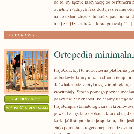
po to, by łączyć fascynację do perfumerii 
I
obietnic i ładnych fraz dostajesz realne ob
REGIONU
na co dzień, chcesz dobrać zapach na rand
(FRANCUSKIE,
tutaj znajdziesz treści, które pozwolą Ci
[ 
ARABSKIE,
POSTED BY ADMIN
JAPOŃSKIE)
Ortopedia minimalni
FizjoCoach.pl to nowoczesna platforma poś
odbudowie formy oraz mądremu terapii ur
doświadczenie spotyka się z treningiem, a 
zrozumiały. Strona pomaga poznać mechan
ponownie bez chaosu. Polecamy kategorie: 
GRUDZIEŃ - 30 - 2025
Fizjoterapia stomatologiczna i skroniowo
ORTOPEDIA
MOŻLIWOŚĆ KOMENTOWANIA
powstał z myślą o osobach, które chcą dzia
MINIMALNIE
ZOSTAŁA WYŁĄCZONA
kark, jeśli stopa nie daje spokoju, albo jeś
INWAZYJNA
ciało potrzebuje regeneracji, znajdziesz 