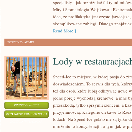
specjalisty i jak rozróżniać fakty od mitów
ROZWÓJ
Mity i Stomatologia Wojskowa i Ekstremal
ZAWODOWY
idea, że profilaktyka jest często łatwiejsza,
W
skomplikowane zabiegi. Dlatego znajdziesz t
STOMATOLOGII
Read More ]
POSTED BY ADMIN
Lody w restauracjach
Speed-Ice to miejsce, w której pasja do zi
doświadczeniem. To serwis dla tych, którz
też dla osób, które lubią odkrywać nowe w
jedne porcje wychodzą kremowe, a inne byw
przeszkodą, tylko sprzymierzeńcem, a każ
STYCZEŃ - 4 - 2026
przyjemnością. Kategorie ciekawe to Rzeź
LODY
MOŻLIWOŚĆ KOMENTOWANIA
lodach. Na Speed-Ice gelato nie są tylko 
W
ZOSTAŁA WYŁĄCZONA
mrożeniu, o konsystencji i o tym, jak w pr
RESTAURACJACH