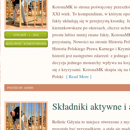
KoronaMK to strona poświęcony przeszłośc
XXI wiek. To kompendium, w którym opowi
fakty układają się w przejrzystą kronikę. 
kierunkowskazu po okresach, chcesz uchw
prostu lubisz mniej znane fakty, KoronaM
STYCZEŃ - 1 - 2026
przystanią. Nowości na stronie Historia Po
POLACY
MOŻLIWOŚĆ KOMENTOWANIA
Historia Polskiego Prawa Karnego i Krymin
NA
ZOSTAŁA WYŁĄCZONA
historii jest następstwo zdarzeń: z jednego 
FRONTACH
decyzja jednego monarchy wpływa na losy 
ŚWIATA
się z kryzysami. KoronaMK skupia się na 
Polski
[ Read More ]
POSTED BY ADMIN
Składniki aktywne i 
Rolletic Gdynia to miejsce stworzone z my
przestała być przypadkiem, a stała się mądr