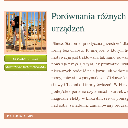
Porównania różnych
urządzeń
Fitness Station to praktyczna przestrzeń d
formę bez chaosu. To miejsce, w którym tre
motywacja jest traktowana tak samo poważn
STYCZEŃ - 3 - 2026
powstała z myślą o tym, by prowadzić uży
PORÓWNANIA
MOŻLIWOŚĆ KOMENTOWANIA
pierwszych podejść na siłowni lub w domu
RÓŻNYCH
ZOSTAŁA WYŁĄCZONA
mocy, mięśni i wytrzymałości. Ciekawe kat
TYPÓW
siłowy i Techniki i formy ćwiczeń. W Fitnes
URZĄDZEŃ
podejście oparte na czytelności i konsekw
magiczne efekty w kilka dni, serwis pomag
nad sobą: świadomie zaplanowany progra
POSTED BY ADMIN