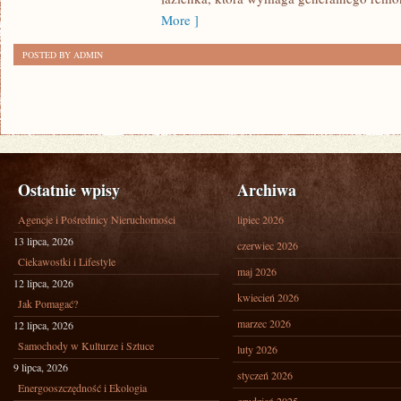
More ]
POSTED BY ADMIN
Ostatnie wpisy
Archiwa
Agencje i Pośrednicy Nieruchomości
lipiec 2026
13 lipca, 2026
czerwiec 2026
Ciekawostki i Lifestyle
maj 2026
12 lipca, 2026
kwiecień 2026
Jak Pomagać?
marzec 2026
12 lipca, 2026
Samochody w Kulturze i Sztuce
luty 2026
9 lipca, 2026
styczeń 2026
Energooszczędność i Ekologia