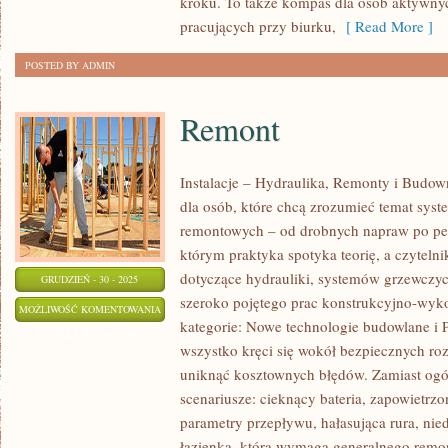
kroku. To także kompas dla osób aktywnyc
pracujących przy biurku,
[ Read More ]
POSTED BY ADMIN
Remont
Instalacje – Hydraulika, Remonty i Budow
dla osób, które chcą zrozumieć temat syst
remontowych – od drobnych napraw po peł
którym praktyka spotyka teorię, a czytelnik
dotyczące hydrauliki, systemów grzewczyc
GRUDZIEŃ - 30 - 2025
szeroko pojętego prac konstrukcyjno-wy
REMONT
MOŻLIWOŚĆ KOMENTOWANIA
kategorie: Nowe technologie budowlane i P
ZOSTAŁA WYŁĄCZONA
wszystko kręci się wokół bezpiecznych ro
uniknąć kosztownych błędów. Zamiast ogól
scenariusze: cieknący bateria, zapowietrzon
parametry przepływu, hałasująca rura, nie
łazienka, która wymaga generalnego remon