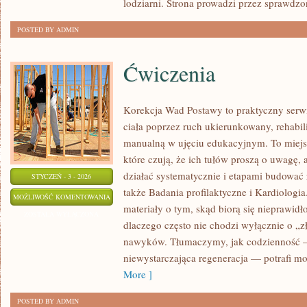
lodziarni. Strona prowadzi przez sprawdzo
I
FINE
POSTED BY ADMIN
DININGU
Ćwiczenia
Korekcja Wad Postawy to praktyczny serwi
ciała poprzez ruch ukierunkowany, rehabilit
manualną w ujęciu edukacyjnym. To miejs
które czują, że ich tułów proszą o uwagę, a
działać systematycznie i etapami budować
STYCZEŃ - 3 - 2026
także Badania profilaktyczne i Kardiologia
ĆWICZENIA
MOŻLIWOŚĆ KOMENTOWANIA
materiały o tym, skąd biorą się nieprawidł
ZOSTAŁA WYŁĄCZONA
dlaczego często nie chodzi wyłącznie o „zł
nawyków. Tłumaczymy, jak codzienność —
niewystarczająca regeneracja — potrafi m
More ]
POSTED BY ADMIN