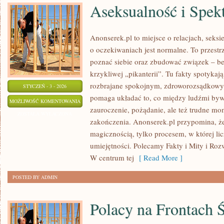
Aseksualność i Spek
Anonserek.pl to miejsce o relacjach, seksi
o oczekiwaniach jest normalne. To przestrz
poznać siebie oraz zbudować związek – be
krzykliwej „pikanterii”. Tu fakty spotykaj
rozbrajane spokojnym, zdroworozsądkowym
STYCZEŃ - 3 - 2026
pomaga układać to, co między ludźmi bywa
ASEKSUALNOŚĆ
MOŻLIWOŚĆ KOMENTOWANIA
zauroczenie, pożądanie, ale też trudne mom
I
ZOSTAŁA WYŁĄCZONA
zakończenia. Anonserek.pl przypomina, że 
SPEKTRUM
magicznością, tylko procesem, w której lic
ORIENTACJI
umiejętności. Polecamy Fakty i Mity i Roz
W centrum tej
[ Read More ]
POSTED BY ADMIN
Polacy na Frontach 