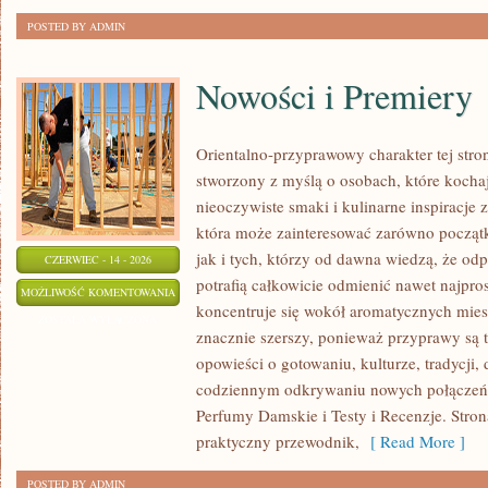
POSTED BY ADMIN
Nowości i Premiery
Orientalno-przyprawowy charakter tej stron
stworzony z myślą o osobach, które kocha
nieoczywiste smaki i kulinarne inspiracje z
która może zainteresować zarówno począt
jak i tych, którzy od dawna wiedzą, że o
CZERWIEC - 14 - 2026
potrafią całkowicie odmienić nawet najpro
NOWOŚCI
MOŻLIWOŚĆ KOMENTOWANIA
koncentruje się wokół aromatycznych miesza
I
ZOSTAŁA WYŁĄCZONA
znacznie szerszy, ponieważ przyprawy są 
PREMIERY
opowieści o gotowaniu, kulturze, tradycj
codziennym odkrywaniu nowych połącze
Perfumy Damskie i Testy i Recenzje. Stro
praktyczny przewodnik,
[ Read More ]
POSTED BY ADMIN