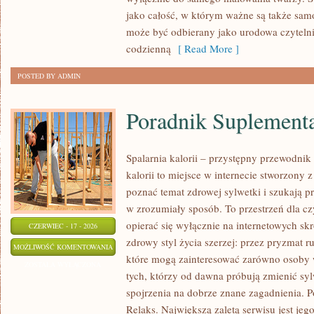
PRZYGOTOWANIE
jako całość, w którym ważne są także sam
SKÓRY
może być odbierany jako urodowa czyteln
codzienną
[ Read More ]
POSTED BY ADMIN
Poradnik Suplement
Spalarnia kalorii – przystępny przewodnik 
kalorii to miejsce w internecie stworzony 
poznać temat zdrowej sylwetki i szukają p
w zrozumiały sposób. To przestrzeń dla cz
opierać się wyłącznie na internetowych skr
CZERWIEC - 17 - 2026
zdrowy styl życia szerzej: przez pryzmat r
PORADNIK
MOŻLIWOŚĆ KOMENTOWANIA
które mogą zainteresować zarówno osoby w
SUPLEMENTACYJNY
ZOSTAŁA WYŁĄCZONA
tych, którzy od dawna próbują zmienić syl
spojrzenia na dobrze znane zagadnienia. P
Relaks. Największą zaletą serwisu jest je