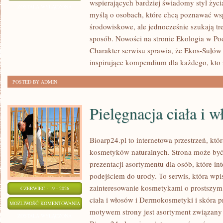
wspierających bardziej świadomy styl życi
ZAKUPY
ZOSTAŁA WYŁĄCZONA
myślą o osobach, które chcą poznawać w
środowiskowe, ale jednocześnie szukają tr
sposób. Nowości na stronie Ekologia w Pod
Charakter serwisu sprawia, że Ekos-Sułów
inspirujące kompendium dla każdego, kto 
POSTED BY ADMIN
Pielęgnacja ciała i 
Bioarp24.pl to internetowa przestrzeń, któ
kosmetyków naturalnych. Strona może być
prezentacji asortymentu dla osób, które in
podejściem do urody. To serwis, która wpi
zainteresowanie kosmetykami o prostszym 
CZERWIEC - 19 - 2026
ciała i włosów i Dermokosmetyki i skóra
PIELĘGNACJA
MOŻLIWOŚĆ KOMENTOWANIA
motywem strony jest asortyment związany z
CIAŁA
ZOSTAŁA WYŁĄCZONA