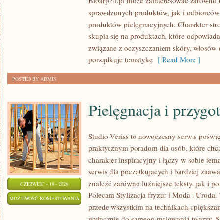
Bioarp24.pl może zainteresować zarówno
I
sprawdzonych produktów, jak i odbiorców
WŁOSÓW
produktów pielęgnacyjnych. Charakter stro
skupia się na produktach, które odpowiad
związane z oczyszczaniem skóry, włosów or
porządkuje tematykę
[ Read More ]
POSTED BY ADMIN
Pielęgnacja i przygo
Studio Veriss to nowoczesny serwis poświę
praktycznym poradom dla osób, które chcą
charakter inspiracyjny i łączy w sobie te
serwis dla początkujących i bardziej za
znaleźć zarówno luźniejsze teksty, jak i 
CZERWIEC - 18 - 2026
Polecam Stylizacja fryzur i Moda i Uroda.
PIELĘGNACJA
MOŻLIWOŚĆ KOMENTOWANIA
przede wszystkim na technikach upiększani
I
ZOSTAŁA WYŁĄCZONA
wyłącznie do samego malowania twarzy. St