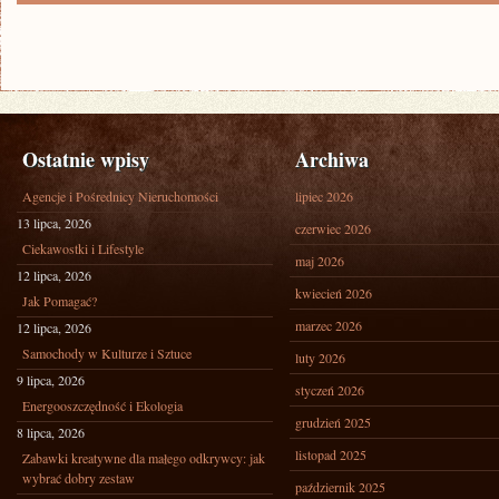
Ostatnie wpisy
Archiwa
Agencje i Pośrednicy Nieruchomości
lipiec 2026
13 lipca, 2026
czerwiec 2026
Ciekawostki i Lifestyle
maj 2026
12 lipca, 2026
kwiecień 2026
Jak Pomagać?
marzec 2026
12 lipca, 2026
Samochody w Kulturze i Sztuce
luty 2026
9 lipca, 2026
styczeń 2026
Energooszczędność i Ekologia
grudzień 2025
8 lipca, 2026
listopad 2025
Zabawki kreatywne dla małego odkrywcy: jak
wybrać dobry zestaw
październik 2025