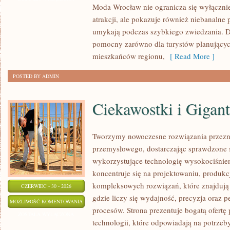
Moda Wrocław nie ogranicza się wyłącznie
atrakcji, ale pokazuje również niebanalne 
umykają podczas szybkiego zwiedzania. D
pomocny zarówno dla turystów planującyc
mieszkańców regionu,
[ Read More ]
POSTED BY ADMIN
Ciekawostki i Gigan
Tworzymy nowoczesne rozwiązania przezn
przemysłowego, dostarczając sprawdzone 
wykorzystujące technologię wysokociśnien
koncentruje się na projektowaniu, produkc
kompleksowych rozwiązań, które znajdują
CZERWIEC - 30 - 2026
gdzie liczy się wydajność, precyzja ora
CIEKAWOSTKI
MOŻLIWOŚĆ KOMENTOWANIA
procesów. Strona prezentuje bogatą ofertę
I
ZOSTAŁA WYŁĄCZONA
technologii, które odpowiadają na potrze
GIGANTY