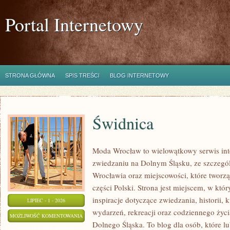
Portal Internetowy
STRONA GŁÓWNA
SPIS TREŚCI
BLOG INTERNETOWY
Świdnica
Moda Wrocław to wielowątkowy serwis in
zwiedzaniu na Dolnym Śląsku, ze szczeg
Wrocławia oraz miejscowości, które tworzą
części Polski. Strona jest miejscem, w kt
inspiracje dotyczące zwiedzania, historii, k
LIPIEC - 1 - 2026
wydarzeń, rekreacji oraz codziennego życi
ŚWIDNICA
MOŻLIWOŚĆ KOMENTOWANIA
Dolnego Śląska. To blog dla osób, które lu
ZOSTAŁA WYŁĄCZONA