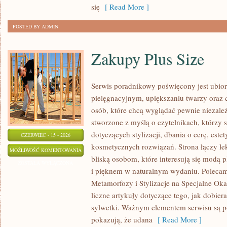
się
[ Read More ]
POSTED BY ADMIN
Zakupy Plus Size
Serwis poradnikowy poświęcony jest ubior
pielęgnacyjnym, upiększaniu twarzy oraz 
osób, które chcą wyglądać pewnie niezależ
stworzone z myślą o czytelnikach, którzy 
dotyczących stylizacji, dbania o cerę, estet
CZERWIEC - 15 - 2026
kosmetycznych rozwiązań. Strona łączy lek
ZAKUPY
MOŻLIWOŚĆ KOMENTOWANIA
bliską osobom, które interesują się modą 
PLUS
ZOSTAŁA WYŁĄCZONA
i pięknem w naturalnym wydaniu. Polecamy
SIZE
Metamorfozy i Stylizacje na Specjalne Oka
liczne artykuły dotyczące tego, jak dobier
sylwetki. Ważnym elementem serwisu są po
pokazują, że udana
[ Read More ]