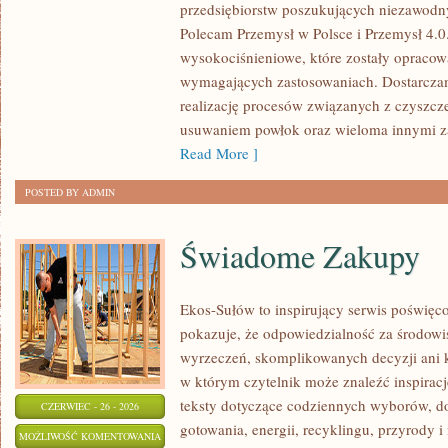
przedsiębiorstw poszukujących niezawodn
ŚWIATA
Polecam Przemysł w Polsce i Przemysł 4.0
wysokociśnieniowe, które zostały opracow
wymagających zastosowaniach. Dostarczam
realizację procesów związanych z czyszcz
usuwaniem powłok oraz wieloma innymi 
Read More ]
POSTED BY ADMIN
Świadome Zakupy
Ekos-Sułów to inspirujący serwis poświęcon
pokazuje, że odpowiedzialność za środowi
wyrzeczeń, skomplikowanych decyzji ani 
w którym czytelnik może znaleźć inspiracj
teksty dotyczące codziennych wyborów, d
CZERWIEC - 26 - 2026
gotowania, energii, recyklingu, przyrody
ŚWIADOME
MOŻLIWOŚĆ KOMENTOWANIA