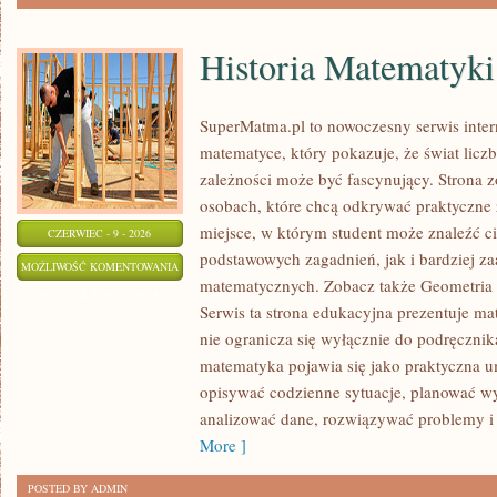
Historia Matematyki
SuperMatma.pl to nowoczesny serwis inte
matematyce, który pokazuje, że świat licz
zależności może być fascynujący. Strona z
osobach, które chcą odkrywać praktyczne
miejsce, w którym student może znaleźć c
CZERWIEC - 9 - 2026
podstawowych zagadnień, jak i bardziej 
HISTORIA
MOŻLIWOŚĆ KOMENTOWANIA
matematycznych. Zobacz także Geometria 
MATEMATYKI
ZOSTAŁA WYŁĄCZONA
Serwis ta strona edukacyjna prezentuje ma
nie ogranicza się wyłącznie do podręczni
matematyka pojawia się jako praktyczna u
opisywać codzienne sytuacje, planować wy
analizować dane, rozwiązywać problemy i 
More ]
POSTED BY ADMIN