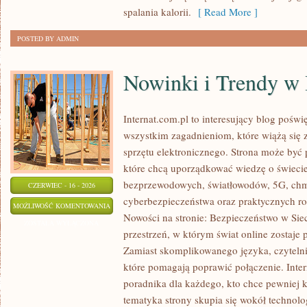
spalania kalorii.
[ Read More ]
POSTED BY ADMIN
Nowinki i Trendy w 
Internat.com.pl to interesujący blog poświ
wszystkim zagadnieniom, które wiążą się
sprzętu elektronicznego. Strona może być
które chcą uporządkować wiedzę o świecie 
bezprzewodowych, światłowodów, 5G, chm
CZERWIEC - 16 - 2026
cyberbezpieczeństwa oraz praktycznych r
NOWINKI
MOŻLIWOŚĆ KOMENTOWANIA
Nowości na stronie: Bezpieczeństwo w Siec
I
ZOSTAŁA WYŁĄCZONA
przestrzeń, w którym świat online zostaje
TRENDY
Zamiast skomplikowanego języka, czyteln
W
które pomagają poprawić połączenie. Inter
INTERNECIE
poradnika dla każdego, kto chce pewniej k
tematyka strony skupia się wokół technol