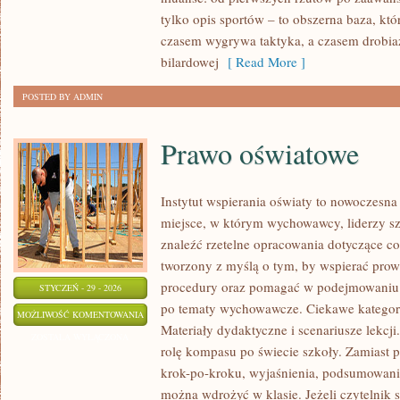
PRZEPISY
tylko opis sportów – to obszerna baza, k
GRY
czasem wygrywa taktyka, a czasem drobiaz
bilardowej
[ Read More ]
POSTED BY ADMIN
Prawo oświatowe
Instytut wspierania oświaty to nowoczesna
miejsce, w którym wychowawcy, liderzy sz
znaleźć rzetelne opracowania dotyczące co
tworzony z myślą o tym, by wspierać prow
procedury oraz pomagać w podejmowaniu 
STYCZEŃ - 29 - 2026
po tematy wychowawcze. Ciekawe kategori
PRAWO
MOŻLIWOŚĆ KOMENTOWANIA
Materiały dydaktyczne i scenariusze lekcji.
OŚWIATOWE
ZOSTAŁA WYŁĄCZONA
rolę kompasu po świecie szkoły. Zamiast p
krok-po-kroku, wyjaśnienia, podsumowania
można wdrożyć w klasie. Jeżeli czytelnik