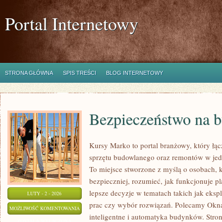
Portal Internetowy
STRONA GŁÓWNA
SPIS TREŚCI
BLOG INTERNETOWY
Bezpieczeństwo na 
Kursy Marko to portal branżowy, który ł
sprzętu budowlanego oraz remontów w jedn
To miejsce stworzone z myślą o osobach, 
bezpieczniej, rozumieć, jak funkcjonuje 
lepsze decyzje w tematach takich jak eksp
LUTY - 2 - 2026
prac czy wybór rozwiązań. Polecamy Okna,
BEZPIECZEŃSTWO
MOŻLIWOŚĆ KOMENTOWANIA
inteligentne i automatyka budynków. Stron
NA
ZOSTAŁA WYŁĄCZONA