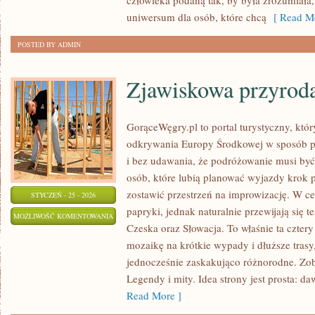
człowieka podaną tak, by była zrozumiała,
uniwersum dla osób, które chcą
[ Read Mo
POSTED BY ADMIN
Zjawiskowa przyrod
GorąceWęgry.pl to portal turystyczny, któr
odkrywania Europy Środkowej w sposób p
i bez udawania, że podróżowanie musi być
osób, które lubią planować wyjazdy krok p
zostawić przestrzeń na improwizację. W ce
STYCZEŃ - 25 - 2026
papryki, jednak naturalnie przewijają się t
ZJAWISKOWA
MOŻLIWOŚĆ KOMENTOWANIA
Czeska oraz Słowacja. To właśnie ta cztery
PRZYRODA
ZOSTAŁA WYŁĄCZONA
mozaikę na krótkie wypady i dłuższe trasy,
jednocześnie zaskakująco różnorodne. Zob
Legendy i mity. Idea strony jest prosta: 
Read More ]