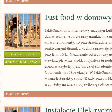
POSTED BY ADMIN
Fast food w domow
JakieSmaki.pl to internetowy magazyn kuli
dawać realne wsparcie przy garnkach i za
smaczne momenty. To przestrzeń, gdzie prz
praktycznymi tipami, a kuchnia przestaje b
przyjemnością. Niezależnie od tego, czy g
STYCZEŃ - 28 - 2026
stawiasz pierwsze kroki, znajdziesz tu po
FAST
MOŻLIWOŚĆ KOMENTOWANIA
gotować szybciej i jeść bardziej świadomi
FOOD
ZOSTAŁA WYŁĄCZONA
Gotowanie na różne okazje. W JakieSmaki.p
W
ważna jest praktyczność. Każdy przepis i
DOMOWYM
tego, żeby na talerzu pojawiło się coś, co
WYDANIU
POSTED BY ADMIN
Instalacje Elektrycz