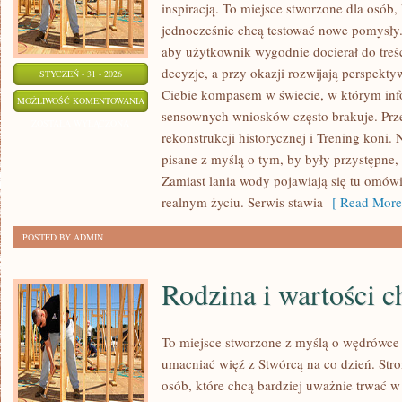
inspiracją. To miejsce stworzone dla osób, 
jednocześnie chcą testować nowe pomysły.
aby użytkownik wygodnie docierał do treś
decyzje, a przy okazji rozwijają perspekty
STYCZEŃ - 31 - 2026
Ciebie kompasem w świecie, w którym infor
HIPOTERAPIA
MOŻLIWOŚĆ KOMENTOWANIA
sensownych wniosków często brakuje. Prz
ZOSTAŁA WYŁĄCZONA
rekonstrukcji historycznej i Trening koni. N
pisane z myślą o tym, by były przystępne,
Zamiast lania wody pojawiają się tu omówi
realnym życiu. Serwis stawia
[ Read More
POSTED BY ADMIN
Rodzina i wartości c
To miejsce stworzone z myślą o wędrówce
umacniać więź z Stwórcą na co dzień. Stro
osób, które chcą bardziej uważnie trwać w 