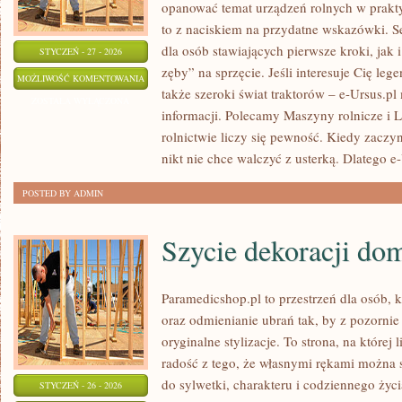
opanować temat urządzeń rolnych w prakty
to z naciskiem na przydatne wskazówki. 
dla osób stawiających pierwsze kroki, jak i
STYCZEŃ - 27 - 2026
zęby” na sprzęcie. Jeśli interesuje Cię leg
OCHRONA
MOŻLIWOŚĆ KOMENTOWANIA
także szeroki świat traktorów – e-Ursus.p
ŚRODOWISKA
ZOSTAŁA WYŁĄCZONA
informacji. Polecamy Maszyny rolnicze i 
W
rolnictwie liczy się pewność. Kiedy zaczy
ROLNICTWIE
nikt nie chce walczyć z usterką. Dlatego e
POSTED BY ADMIN
Szycie dekoracji d
Paramedicshop.pl to przestrzeń dla osób, 
oraz odmienianie ubrań tak, by z pozorni
oryginalne stylizacje. To strona, na której 
radość z tego, że własnymi rękami można s
do sylwetki, charakteru i codziennego życi
STYCZEŃ - 26 - 2026