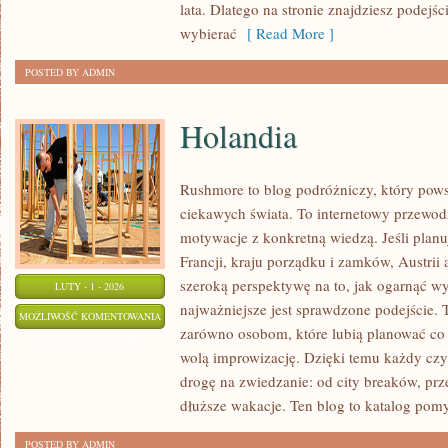
lata. Dlatego na stronie znajdziesz podejś
wybierać
[ Read More ]
POSTED BY ADMIN
Holandia
Rushmore to blog podróżniczy, który pows
ciekawych świata. To internetowy przewod
motywacje z konkretną wiedzą. Jeśli planu
Francji, kraju porządku i zamków, Austrii 
szeroką perspektywę na to, jak ogarnąć 
LUTY - 1 - 2026
najważniejsze jest sprawdzone podejście. 
HOLANDIA
MOŻLIWOŚĆ KOMENTOWANIA
zarówno osobom, które lubią planować co d
ZOSTAŁA WYŁĄCZONA
wolą improwizację. Dzięki temu każdy czy
drogę na zwiedzanie: od city breaków, pr
dłuższe wakacje. Ten blog to katalog pom
POSTED BY ADMIN