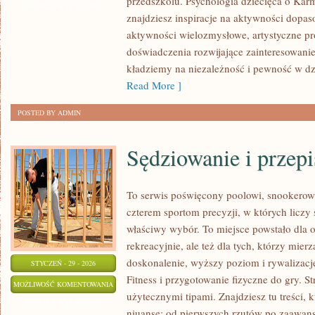
przedszkolu. Psychologia dziecięca o Karm
NIEMOWLĄT
ZOSTAŁA WYŁĄCZONA
znajdziesz inspiracje na aktywności dopas
aktywności wielozmysłowe, artystyczne pr
doświadczenia rozwijające zainteresowani
kładziemy na niezależność i pewność w dz
Read More ]
POSTED BY ADMIN
Sędziowanie i przepi
To serwis poświęcony poolowi, snookerowi
czterem sportom precyzji, w których liczy 
właściwy wybór. To miejsce powstało dla o
rekreacyjnie, ale też dla tych, którzy mie
doskonalenie, wyższy poziom i rywalizacj
STYCZEŃ - 29 - 2026
Fitness i przygotowanie fizyczne do gry. S
SĘDZIOWANIE
MOŻLIWOŚĆ KOMENTOWANIA
użytecznymi tipami. Znajdziesz tu treści, 
I
ZOSTAŁA WYŁĄCZONA
niuanse: od pierwszych rzutów po zaawans