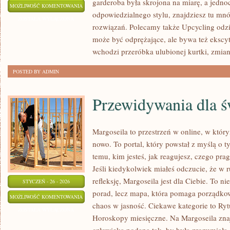
garderoba była skrojona na miarę, a jedno
SZYCIE
MOŻLIWOŚĆ KOMENTOWANIA
odpowiedzialnego stylu, znajdziesz tu mnó
DEKORACJI
ZOSTAŁA WYŁĄCZONA
rozwiązań. Polecamy także Upcycling odzie
DOMOWYCH
może być odprężające, ale bywa też ekscy
wchodzi przeróbka ulubionej kurtki, zmia
POSTED BY ADMIN
Przewidywania dla ś
Margoseila to przestrzeń w online, w któ
nowo. To portal, który powstał z myślą o t
temu, kim jesteś, jak reagujesz, czego pra
Jeśli kiedykolwiek miałeś odczucie, że w 
refleksję, Margoseila jest dla Ciebie. To ni
STYCZEŃ - 26 - 2026
porad, lecz mapa, która pomaga porządko
PRZEWIDYWANIA
MOŻLIWOŚĆ KOMENTOWANIA
chaos w jasność. Ciekawe kategorie to Ryt
DLA
ZOSTAŁA WYŁĄCZONA
Horoskopy miesięczne. Na Margoseila zna
ŚWIATA