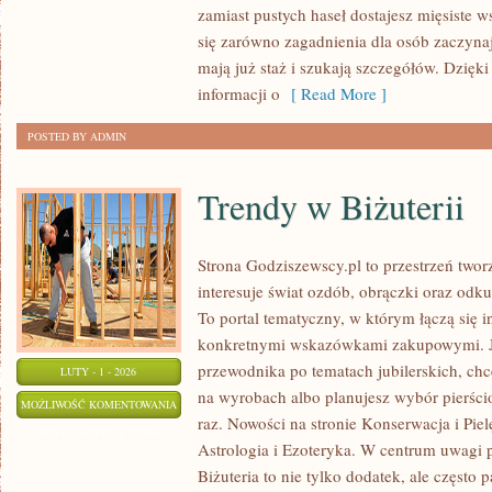
zamiast pustych haseł dostajesz mięsiste 
BUDOWIE
się zarówno zagadnienia dla osób zaczynają
mają już staż i szukają szczegółów. Dzięki
informacji o
[ Read More ]
POSTED BY ADMIN
Trendy w Biżuterii
Strona Godziszewscy.pl to przestrzeń twor
interesuje świat ozdób, obrączki oraz odk
To portal tematyczny, w którym łączą się in
konkretnymi wskazówkami zakupowymi. Je
przewodnika po tematach jubilerskich, chc
LUTY - 1 - 2026
na wyrobach albo planujesz wybór pierści
TRENDY
MOŻLIWOŚĆ KOMENTOWANIA
raz. Nowości na stronie Konserwacja i Pielę
W
ZOSTAŁA WYŁĄCZONA
Astrologia i Ezoteryka. W centrum uwagi p
BIŻUTERII
Biżuteria to nie tylko dodatek, ale często 