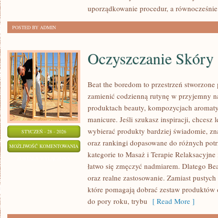
uporządkowanie procedur, a równocześnie
POSTED BY ADMIN
Oczyszczanie Skóry
Beat the boredom to przestrzeń stworzone 
zamienić codzienną rutynę w przyjemny 
produktach beauty, kompozycjach aromaty
manicure. Jeśli szukasz inspiracji, chcesz 
wybierać produkty bardziej świadomie, zna
STYCZEŃ - 28 - 2026
oraz rankingi dopasowane do różnych potr
OCZYSZCZANIE
MOŻLIWOŚĆ KOMENTOWANIA
kategorie to Masaż i Terapie Relaksacyjne
SKÓRY
ZOSTAŁA WYŁĄCZONA
łatwo się zmęczyć nadmiarem. Dlatego Bea
oraz realne zastosowanie. Zamiast pustych 
które pomagają dobrać zestaw produktów d
do pory roku, trybu
[ Read More ]