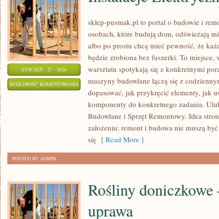
sklep-pusmak.pl to portal o budowie i rem
osobach, które budują dom, odświeżają m
albo po prostu chcą mieć pewność, że ka
będzie zrobiona bez fuszerki. To miejsce
warsztatu spotykają się z konkretnymi pora
STYCZEŃ - 27 - 2026
maszyny budowlane łączą się z codzienny
INSTALACJE
MOŻLIWOŚĆ KOMENTOWANIA
dopasować, jak przykręcić elementy, jak u
ELEKTRYCZNE
ZOSTAŁA WYŁĄCZONA
komponenty do konkretnego zadania. Ulubi
Budowlane i Sprzęt Remontowy. Idea stron
założeniu: remont i budowa nie muszą by
się
[ Read More ]
POSTED BY ADMIN
Rośliny doniczkowe –
uprawa