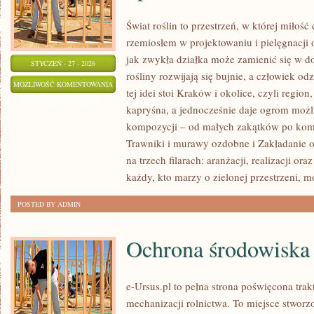
Świat roślin to przestrzeń, w której miłość 
rzemiosłem w projektowaniu i pielęgnacji
jak zwykła działka może zamienić się w do
STYCZEŃ - 27 - 2026
rośliny rozwijają się bujnie, a człowiek 
ROŚLINY
MOŻLIWOŚĆ KOMENTOWANIA
tej idei stoi Kraków i okolice, czyli regi
DONICZKOWE
ZOSTAŁA WYŁĄCZONA
kapryśna, a jednocześnie daje ogrom możl
–
kompozycji – od małych zakątków po kom
PIELĘGNACJA
Trawniki i murawy ozdobne i Zakładanie o
I
na trzech filarach: aranżacji, realizacji o
UPRAWA
każdy, kto marzy o zielonej przestrzeni, m
POSTED BY ADMIN
Ochrona środowiska 
e-Ursus.pl to pełna strona poświęcona tra
mechanizacji rolnictwa. To miejsce stworz