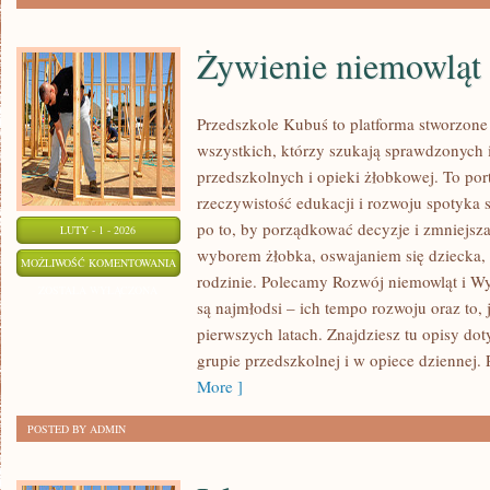
Żywienie niemowląt 
Przedszkole Kubuś to platforma stworzone
wszystkich, którzy szukają sprawdzonych 
przedszkolnych i opieki żłobkowej. To por
rzeczywistość edukacji i rozwoju spotyka 
po to, by porządkować decyzje i zmniejsz
LUTY - 1 - 2026
wyborem żłobka, oswajaniem się dziecka,
ŻYWIENIE
MOŻLIWOŚĆ KOMENTOWANIA
rodzinie. Polecamy Rozwój niemowląt i W
NIEMOWLĄT
ZOSTAŁA WYŁĄCZONA
są najmłodsi – ich tempo rozwoju oraz to,
I
pierwszych latach. Znajdziesz tu opisy do
MAŁYCH
grupie przedszkolnej i w opiece dziennej. 
DZIECI
More ]
POSTED BY ADMIN