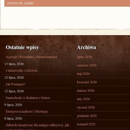
POSTED BY ADMIN
Ostatnie wpisy
Archiwa
Agencje i Pośrednicy Nieruchomości
lipiec 2026
13 lipca, 2026
czerwiec 2026
Ciekawostki i Lifestyle
maj 2026
12 lipca, 2026
kwiecień 2026
Jak Pomagać?
marzec 2026
12 lipca, 2026
Samochody w Kulturze i Sztuce
luty 2026
9 lipca, 2026
styczeń 2026
Energooszczędność i Ekologia
grudzień 2025
8 lipca, 2026
listopad 2025
Zabawki kreatywne dla małego odkrywcy: jak