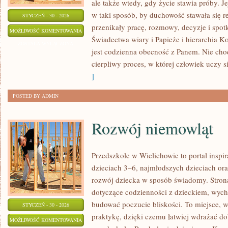
ale także wtedy, gdy życie stawia próby. J
w taki sposób, by duchowość stawała się re
STYCZEŃ - 30 - 2026
przenikały pracę, rozmowy, decyzje i spot
RODZINA
MOŻLIWOŚĆ KOMENTOWANIA
Świadectwa wiary i Papieże i hierarchia K
I
ZOSTAŁA WYŁĄCZONA
jest codzienna obecność z Panem. Nie cho
WARTOŚCI
cierpliwy proces, w której człowiek uczy s
CHRZEŚCIJAŃSKIE
]
POSTED BY ADMIN
Rozwój niemowląt
Przedszkole w Wielichowie to portal inspir
dzieciach 3–6, najmłodszych dzieciach ora
rozwój dziecka w sposób świadomy. Stron
dotyczące codzienności z dzieckiem, wycho
budować poczucie bliskości. To miejsce, w
STYCZEŃ - 30 - 2026
praktykę, dzięki czemu łatwiej wdrażać d
ROZWÓJ
MOŻLIWOŚĆ KOMENTOWANIA